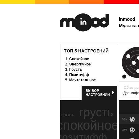
inmood
Музыка 
ТОП 5 НАСТРОЕНИЙ
1.
Спокойное
2.
Энергичное
3.
Грусть
4.
Позитифф
5.
Мечтательное
Об артис
ВЫБОР
Доп. инф
НАСТРОЕНИЙ
грусть
любовь
спокойное
64%
ност
78%
позитифф