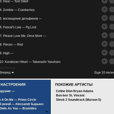
трим
3. Heal — Tom Odell
ьное
4. Zombie — Cranberries
5. восхищение дельфинов —
6. Pascal's Law — Pg.Lost
7. Please Love Me..Once More —
8. Pieces — Red
злость
9. High —
окойное
10. Kurakizan Hikari — Takanashi Yasuharu
11. Save Me (zaycev.net) — XXXtentacion
Вперед
Еще 10 песе
12. Comptine D'ete N-2 — Yann Tiersen
0 НАСТРОЕНИЯ
ПОХОЖИЕ АРТИСТЫ
13. Rubik's Cube — Athlete
одушие —
Celine Dion Bryan Adams
Bon Iver St. Vincent
14. Rafatosman.CoM_Music_Aw2at Fara3' — Rafatosman.CoM
 It On Me — Prime Circle
Shrek 2 Soundtrack (Maroon 5)
й рекой — Alexsandr Барькин
15. Vlny — Не расставайтесь с любимыми
Owls As You — Brambles
унным светом — SCIRENA Feat. A.V.G
16. The Way It Was — Gustavo Santaolalla