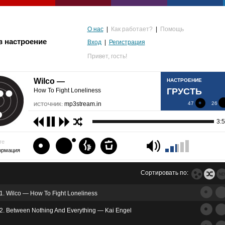
О нас
|
Как работает?
|
Помощь
в настроение
Вход
|
Регистрация
Привет,
гость!
Wilco —
НАСТРОЕНИЕ
ГРУСТЬ
How To Fight Loneliness
mp3stream.in
47
26
ИСТОЧНИК:
3:
те
ормация
Сортировать по:
1. Wilco — How To Fight Loneliness
альгия
2. Between Nothing And Everything — Kai Engel