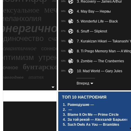
зимний экстрим
3. Recovery — James Arthur
84%
мечтательное
сексуальное
4. May Bay — Нервы
84%
меланхолия
5. Wonderful Life — Black
56%
энергичное
6. Snuff — Slipknot
87%
одиночество
счастье
7. Kurakizan Hikari — Takanashi
56%
романтичное
сонное
8. Ti Prego Memory Man — A Wing
61%
злость
оптимизм
утреннее
9. Zombie — The Cranberries
63%
бунтарское
ночное
беспокойное
10. Mad World — Gary Jules
89%
апатия
новогоднее
11. Названanilahие —
87%
Вперед
12. Remember When It Raine — 
81%
ТОП 10 НАСТРОЕНИЯ
13. Demons — Imagine Dragons
74%
1.
Равнодушие —
2.
—
14. Sting — Shape Of My Heart
89%
3.
Blame It On Me — Prime Circle
4.
За той рекой — Alexsandr Барькин
15. Obstacles — Syd Matters
73%
5.
Such Owls As You — Brambles
6.
Под лунным светом — SCIRENA Feat
16. SID - レイン — SID
61%