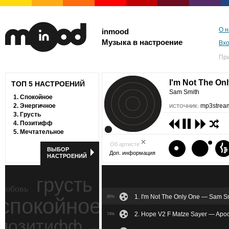
О н
inmood
Музыка в настроение
Вх
Пр
I'm Not The On
ТОП 5 НАСТРОЕНИЙ
Sam Smith
1.
Спокойное
2.
Энергичное
mp3stream
ИСТОЧНИК:
3.
Грусть
4.
Позитифф
5.
Мечтательное
Об артисте
ВЫБОР
Доп. информация
НАСТРОЕНИЙ
грусть
любовь
1. I'm Not The Only One — Sam S
спокойное
85%
ностальгия
2. Hope V2 F Matze Sayer — Apoc
74%
позитифф