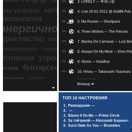
зимний экстрим
3. LONELY — 투에니원
52%
мечтательное
сексуальное
4. Live 20-02-2012 @ Graffiti Pu
67%
меланхолия
5. Ma Russie — Shortparis
38%
энергичное
6. Three Wishes — The Pierces
75%
одиночество
счастье
7. Manha De Carnaval — Luiz Bo
57%
романтичное
сонное
8. Always On My Mind — Elvis Pre
50%
злость
оптимизм
утреннее
9. Gloria — Kalafina
67%
бунтарское
ночное
беспокойное
10. Hisou — Takanashi Yasuharu
57%
апатия
новогоднее
11. Sati Akura - Heart Realize (
33%
Вперед
12. Pieces — Red
89%
ТОП 10 НАСТРОЕНИЯ
13. Без названия — Distimia
32%
1.
Равнодушие —
2.
—
14. —
44%
3.
Blame It On Me — Prime Circle
4.
За той рекой — Alexsandr Барькин
15. Regret + Gackt & Kami Duet —
62%
5.
Such Owls As You — Brambles
6.
Под лунным светом — SCIRENA Feat
16. My Immortal — Evanescence
88%