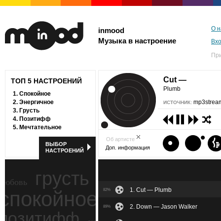
О н
inmood
Музыка в настроение
Вх
Пр
Cut —
ТОП 5 НАСТРОЕНИЙ
Plumb
1.
Спокойное
2.
Энергичное
mp3stream
ИСТОЧНИК:
3.
Грусть
4.
Позитифф
5.
Мечтательное
Об артисте
ВЫБОР
Доп. информация
НАСТРОЕНИЙ
грусть
любовь
1. Cut — Plumb
спокойное
82%
ностальгия
2. Down — Jason Walker
89%
позитифф