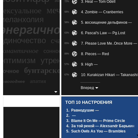
зимний экстрим
3. Heal — Tom Odell
72%
мечтательное
сексуальное
4. Zombie — Cranberries
68%
меланхолия
5. восхищение дельфинов —
58%
энергичное
6. Pascal's Law — Pg.Lost
63%
одиночество
счастье
7. Please Love Me..Once More —
65%
романтичное
сонное
8. Pieces — Red
89%
злость
оптимизм
утреннее
9. High —
57%
бунтарское
ночное
беспокойное
10. Kurakizan Hikari — Takanash
67%
апатия
новогоднее
11. Save Me (zaycev.net) — XXXt
82%
Вперед
12. Comptine D'ete N-2 — Yann T
87%
ТОП 10 НАСТРОЕНИЯ
13. Rubik's Cube — Athlete
85%
1.
Равнодушие —
2.
—
14. Rafatosman.CoM_Music_Aw2
60%
3.
Blame It On Me — Prime Circle
4.
За той рекой — Alexsandr Барькин
15. Vlny — Не расставайтесь с
64%
5.
Such Owls As You — Brambles
6.
Под лунным светом — SCIRENA Feat
16. The Way It Was — Gustavo Sa
60%