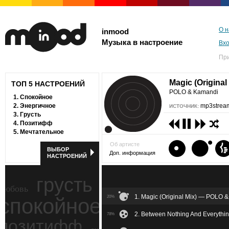
О н
inmood
Музыка в настроение
Вх
Пр
Magic (Original
ТОП 5 НАСТРОЕНИЙ
POLO & Kamandi
1.
Спокойное
2.
Энергичное
mp3stream
ИСТОЧНИК:
3.
Грусть
4.
Позитифф
5.
Мечтательное
Об артисте
ВЫБОР
Доп. информация
НАСТРОЕНИЙ
грусть
любовь
1. Magic (Original Mix) — POLO 
спокойное
20%
ностальгия
2. Between Nothing And Everythi
78%
позитифф