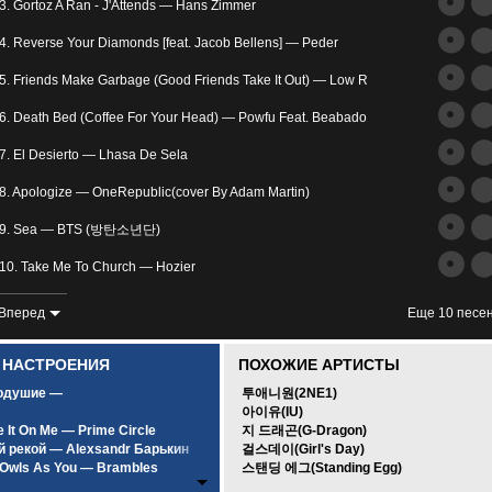
трим
3. Gortoz A Ran - J'Attends — Hans Zimmer
ьное
4. Reverse Your Diamonds [feat. Jacob Bellens] — Peder
5. Friends Make Garbage (Good Friends Take It Out) — Low Roar
6. Death Bed (Coffee For Your Head) — Powfu Feat. Beabadoobee
7. El Desierto — Lhasa De Sela
8. Apologize — OneRepublic(cover By Adam Martin)
злость
9. Sea — BTS (방탄소년단)
окойное
10. Take Me To Church — Hozier
11. I'm Not The Only One — Sam Smith
Вперед
Еще 10 песе
12. Avalanches — IAMX
0 НАСТРОЕНИЯ
ПОХОЖИЕ АРТИСТЫ
13. Yesterday — The Beatles
одушие —
투애니원(2NE1)
아이유(IU)
14. Moi Lolita [минус] — Alizee
 It On Me — Prime Circle
지 드래곤(G-Dragon)
й рекой — Alexsandr Барькин
걸스데이(Girl's Day)
15. And Then I Kissed Him — Hans Zimmer
Owls As You — Brambles
스탠딩 에그(Standing Egg)
унным светом — SCIRENA Feat. A.V.G
16. Реквием По Мечте — Ольви