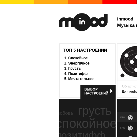
inmood
Музыка 
ТОП 5 НАСТРОЕНИЙ
1.
Спокойное
2.
Энергичное
3.
Грусть
4.
Позитифф
5.
Мечтательное
Об артис
ВЫБОР
Доп. инф
НАСТРОЕНИЙ
грусть
любовь
спокойное
65%
ност
67%
позитифф