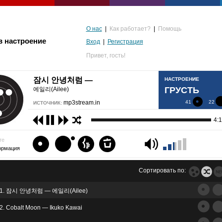
О нас
|
Как работает?
|
Помощь
в настроение
Вход
|
Регистрация
Привет,
гость!
잠시 안녕처럼 —
НАСТРОЕНИЕ
ГРУСТЬ
에일리(Ailee)
mp3stream.in
41
22
ИСТОЧНИК:
4:
те
ормация
Сортировать по:
1. 잠시 안녕처럼 — 에일리(Ailee)
альгия
2. Cobalt Moon — Ikuko Kawai