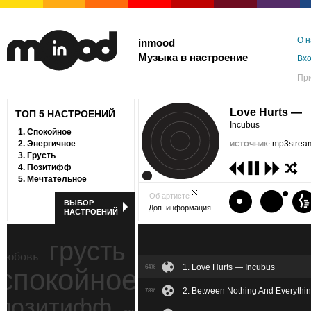
О н
inmood
Музыка в настроение
Вх
Пр
Love Hurts —
ТОП 5 НАСТРОЕНИЙ
Incubus
1.
Спокойное
2.
Энергичное
mp3stream
ИСТОЧНИК:
3.
Грусть
4.
Позитифф
5.
Мечтательное
Об артисте
ВЫБОР
Доп. информация
НАСТРОЕНИЙ
грусть
любовь
1. Love Hurts — Incubus
спокойное
64%
ностальгия
2. Between Nothing And Everythi
78%
позитифф