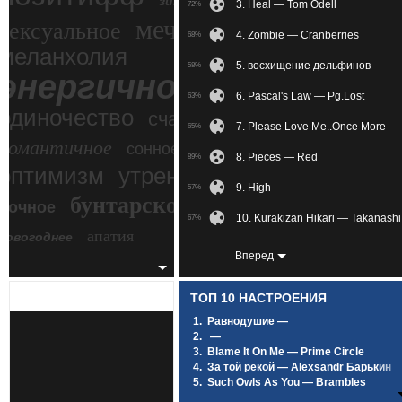
зимний экстрим
3. Heal — Tom Odell
72%
мечтательное
сексуальное
4. Zombie — Cranberries
68%
меланхолия
5. восхищение дельфинов —
58%
энергичное
6. Pascal's Law — Pg.Lost
63%
одиночество
счастье
7. Please Love Me..Once More —
65%
романтичное
сонное
8. Pieces — Red
89%
злость
оптимизм
утреннее
9. High —
57%
бунтарское
ночное
беспокойное
10. Kurakizan Hikari — Takanash
67%
апатия
новогоднее
11. Save Me (zaycev.net) — XXXt
82%
Вперед
12. Comptine D'ete N-2 — Yann T
87%
ТОП 10 НАСТРОЕНИЯ
13. Rubik's Cube — Athlete
85%
1.
Равнодушие —
2.
—
14. Rafatosman.CoM_Music_Aw2
60%
3.
Blame It On Me — Prime Circle
4.
За той рекой — Alexsandr Барькин
15. Vlny — Не расставайтесь с
64%
5.
Such Owls As You — Brambles
6.
Под лунным светом — SCIRENA Feat
16. The Way It Was — Gustavo Sa
60%