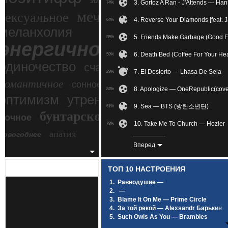
зимний экстрим
3. Gortoz A Ran - J'Attends — Ha
74%
мечтательное
сексуальное
4. Reverse Your Diamonds [feat. 
64%
меланхолия
5. Friends Make Garbage (Good F
85%
энергичное
6. Death Bed (Coffee For Your H
58%
одиночество
счастье
7. El Desierto — Lhasa De Sela
29%
романтичное
сонное
8. Apologize — OneRepublic(cove
84%
злость
оптимизм
утреннее
9. Sea — BTS (방탄소년단)
61%
бунтарское
ночное
беспокойное
10. Take Me To Church — Hozier
78%
апатия
новогоднее
11. I'm Not The Only One — Sam 
85%
Вперед
12. Avalanches — IAMX
80%
ТОП 10 НАСТРОЕНИЯ
13. Yesterday — The Beatles
83%
1.
Равнодушие —
2.
—
14. Moi Lolita [минус] — Alizee
38%
3.
Blame It On Me — Prime Circle
4.
За той рекой — Alexsandr Барькин
15. And Then I Kissed Him — Ha
77%
5.
Such Owls As You — Brambles
6.
Под лунным светом — SCIRENA Feat
16. Реквием По Мечте — Ольви
24%