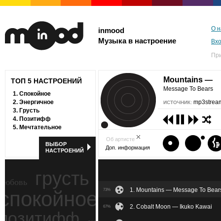
О н
inmood
Музыка в настроение
Вх
Пр
Mountains —
ТОП 5 НАСТРОЕНИЙ
Message To Bears
1.
Спокойное
2.
Энергичное
mp3stream
ИСТОЧНИК:
3.
Грусть
4.
Позитифф
5.
Мечтательное
Об артисте
ВЫБОР
Доп. информация
НАСТРОЕНИЙ
грусть
любовь
1. Mountains — Message To Bear
спокойное
73%
ностальгия
2. Cobalt Moon — Ikuko Kawai
67%
позитифф