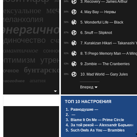
зимний экстрим
3. Recovery — James Arthur
84%
мечтательное
сексуальное
4. May Bay — Нервы
84%
меланхолия
5. Wonderful Life — Black
56%
энергичное
6. Snuff — Slipknot
87%
одиночество
счастье
7. Kurakizan Hikari — Takanashi
56%
романтичное
сонное
8. Ti Prego Memory Man — A Wing
61%
злость
оптимизм
утреннее
9. Zombie — The Cranberries
63%
бунтарское
ночное
беспокойное
10. Mad World — Gary Jules
89%
апатия
новогоднее
11. Названanilahие —
87%
Вперед
12. Remember When It Raine — 
81%
ТОП 10 НАСТРОЕНИЯ
13. Demons — Imagine Dragons
74%
1.
Равнодушие —
2.
—
14. Sting — Shape Of My Heart
89%
3.
Blame It On Me — Prime Circle
4.
За той рекой — Alexsandr Барькин
15. Obstacles — Syd Matters
73%
5.
Such Owls As You — Brambles
6.
Под лунным светом — SCIRENA Feat
16. SID - レイン — SID
61%