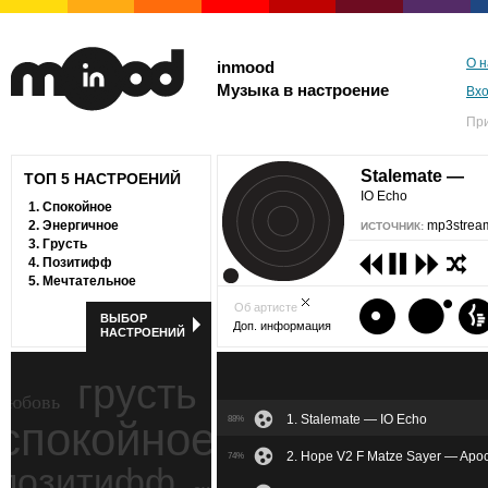
О н
inmood
Музыка в настроение
Вх
Пр
Stalemate —
ТОП 5 НАСТРОЕНИЙ
IO Echo
1.
Спокойное
2.
Энергичное
mp3stream
ИСТОЧНИК:
3.
Грусть
4.
Позитифф
5.
Мечтательное
Об артисте
ВЫБОР
Доп. информация
НАСТРОЕНИЙ
грусть
любовь
1. Stalemate — IO Echo
спокойное
88%
ностальгия
2. Hope V2 F Matze Sayer — Apoc
74%
позитифф