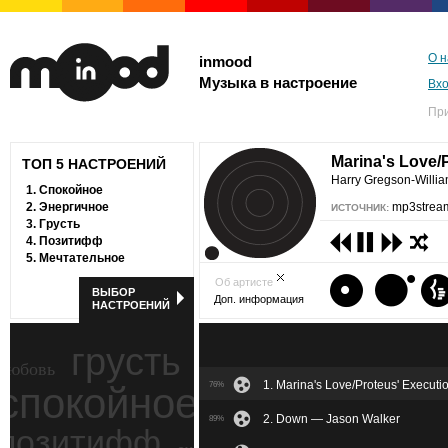
О н
inmood
Музыка в настроение
Вх
Пр
Marina's Love/
ТОП 5 НАСТРОЕНИЙ
Harry Gregson-Willi
1.
Спокойное
2.
Энергичное
mp3stream
ИСТОЧНИК:
3.
Грусть
4.
Позитифф
5.
Мечтательное
Об артисте
ВЫБОР
Доп. информация
НАСТРОЕНИЙ
грусть
любовь
1. Marina's Love/Proteus' Execut
спокойное
76%
ностальгия
2. Down — Jason Walker
89%
позитифф