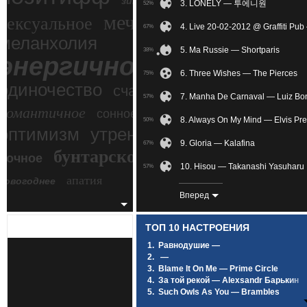
зимний экстрим
3. LONELY — 투에니원
52%
мечтательное
сексуальное
4. Live 20-02-2012 @ Graffiti Pu
67%
меланхолия
5. Ma Russie — Shortparis
38%
энергичное
6. Three Wishes — The Pierces
75%
одиночество
счастье
7. Manha De Carnaval — Luiz Bo
57%
романтичное
сонное
8. Always On My Mind — Elvis Pre
50%
злость
оптимизм
утреннее
9. Gloria — Kalafina
67%
бунтарское
ночное
беспокойное
10. Hisou — Takanashi Yasuharu
57%
апатия
новогоднее
11. Sati Akura - Heart Realize (
33%
Вперед
12. Pieces — Red
89%
ТОП 10 НАСТРОЕНИЯ
13. Без названия — Distimia
32%
1.
Равнодушие —
2.
—
14. —
44%
3.
Blame It On Me — Prime Circle
4.
За той рекой — Alexsandr Барькин
15. Regret + Gackt & Kami Duet —
62%
5.
Such Owls As You — Brambles
6.
Под лунным светом — SCIRENA Feat
16. My Immortal — Evanescence
88%