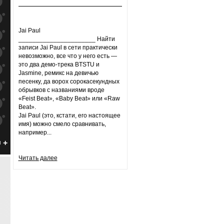
к
попаданиям
к
попаданиям
Jai Paul
к
попаданиям
______________________ Найти
записи Jai Paul в сети практически
к
попаданиям
невозможно, все что у него есть —
это два демо-трека BTSTU и
к
попаданиям
Jasmine, ремикс на девичью
песенку, да ворох сорокасекундных
к
попаданиям
обрывков с названиями вроде
«Feist Beat», «Baby Beat» или «Raw
к
попаданиям
Beat».
Jai Paul (это, кстати, его настоящее
к
попаданиям
имя) можно смело сравнивать,
например...
к
попаданиям
н
к
попаданиям
Читать далее
к
попаданиям
к
попаданиям
к
попаданиям
к
попаданиям