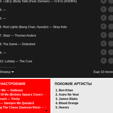
трим
3. 나쁜손 (Body Talk) (Feat. Demian) — 아우라 (AOORA)
ьное
4. —
5. —
6. Red Lights (Bang Chan, Hyunjin) — Stray Kids
7. Stop! — Thomas Anders
8. The Game — Disturbed
злость
9. —
окойное
10. Lullaby — The Cure
11. Mil Pasos —
Вперед
Еще 10 песе
12. Lordly (Original Mix) — Feder
0 НАСТРОЕНИЯ
ПОХОЖИЕ АРТИСТЫ
13. Super Psycho Love — Simon Curtis
r Me — Galleaux
1. Ben Khan
 Of Me (Britney Spears Cover) — Tricky
2. Autre Ne Veut
14. Feeling Good — Muse
rash — Tricky
3. James Blake
 — Siempre Me Quedará
4. Blood Orange
15. Pretty Thoughts(Cover Art) — Alina Baraz Feat Galimatias
ng The Chase (Samson Rmx) — S - Opher Yisrael
5. Heems
By The Beach (Prime-Music.net) — Lana Del Rey
16. Flesh — Simon Curtis