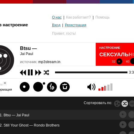
О нас
|
Как работает?
|
Помощь
в настроение
Вход
|
Регистрация
Привет,
гость!
Btsu —
НАСТРОЕНИЕ
СЕКСУАЛЬН
Jai Paul
mp3stream.in
32
40
ИСТОЧНИК:
3:
те
ормация
Сортировать по:
1. Btsu — Jai Paul
альгия
2. Still Your Ghost — Rondo Brothers