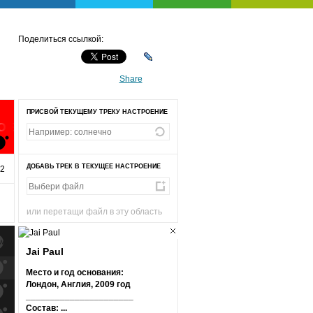
Поделиться ссылкой:
Share
ПРИСВОЙ ТЕКУЩЕМУ ТРЕКУ НАСТРОЕНИЕ
ОЕ
ДОБАВЬ ТРЕК В ТЕКУЩЕЕ НАСТРОЕНИЕ
32
или перетащи файл в эту область
Jai Paul
к
попаданиям
Место и год основания:
Лондон, Англия, 2009 год
к
попаданиям
______________________
Состав: ...