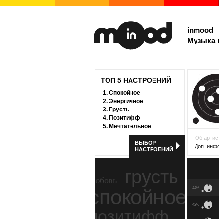
inmood
Музыка 
ТОП 5 НАСТРОЕНИЙ
1.
Спокойное
2.
Энергичное
3.
Грусть
4.
Позитифф
5.
Мечтательное
Об артис
ВЫБОР
Доп. инф
НАСТРОЕНИЙ
грусть
любовь
спокойное
44%
ност
42%
позитифф