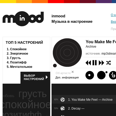
О н
inmood
Музыка в настроение
Вх
Пр
You Make Me F
ТОП 5 НАСТРОЕНИЙ
Archive
1.
Спокойное
2.
Энергичное
mp3stream
ИСТОЧНИК:
3.
Грусть
4.
Позитифф
5.
Мечтательное
Об артисте
ВЫБОР
Доп. информация
НАСТРОЕНИЙ
грусть
любовь
1. You Make Me Feel — Archive
спокойное
82%
ностальгия
2. Decay —
52%
позитифф