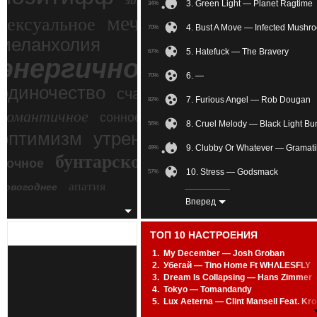
зимний экстрим
3. Green Light — Planet Ragtime
34%
мечтательное
сексуальное
4. Bust A Move — Infected Mushr
70%
меланхолия
5. Hatefuck — The Bravery
67%
энергичное
6. —
70%
одиночество
счастье
7. Furious Angel — Rob Dougan
82%
романтичное
сонное
8. Cruel Melody — Black Light Bu
56%
злость
оптимизм
утреннее
9. Clubby Or Whatever — Gramati
49%
бунтарское
ночное
беспокойное
10. Stress — Godsmack
57%
апатия
новогоднее
11. Supra (Original Mix) — Reakte
62%
Вперед
12. —
63%
ТОП 10 НАСТРОЕНИЯ
13. Commanded By Voices — IA
67%
1.
My December — Josh Groban
2.
Убегай — Tino Home Ft WHΛLESFLY
14. See What I've Become — Zac
86%
3.
Dream Is Collapsing — Hans Zimmer
4.
Tokyo — Tomandandy
15. Melatonin — Silversun Pickup
59%
5.
Lux Aeterna — Clint Mansell Feat. Kr
6.
Black August — Kirlian Camera
16. Exorcist Concerto First Mov
68%