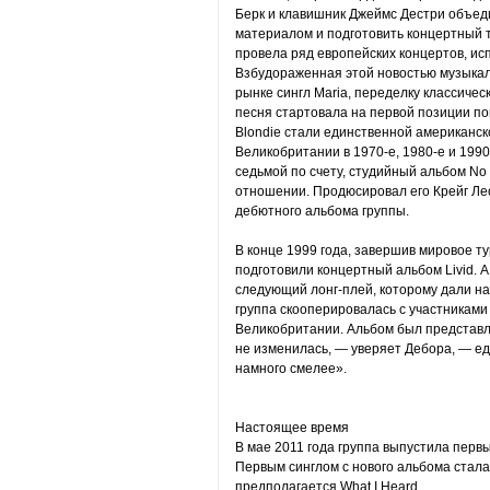
Берк и клавишник Джеймс Дестри объед
материалом и подготовить концертный т
провела ряд европейских концертов, ис
Взбудораженная этой новостью музыкал
рынке сингл Maria, переделку классичес
песня стартовала на первой позиции по
Blondie стали единственной американск
Великобритании в 1970-е, 1980-е и 1990
седьмой по счету, студийный альбом No
отношении. Продюсировал его Крейг Ле
дебютного альбома группы.
В конце 1999 года, завершив мировое ту
подготовили концертный альбом Livid. А
следующий лонг-плей, которому дали наз
группа скооперировалась с участниками
Великобритании. Альбом был представле
не изменилась, — уверяет Дебора, — ед
намного смелее».
Настоящее время
В мае 2011 года группа выпустила первый
Первым синглом с нового альбома стала
предполагается What I Heard.