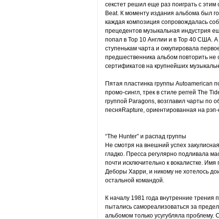
секстет решил еще раз поиграть с этим 
Beat. К моменту издания альбома был г
каждая композиция сопровождалась со
прецедентов музыкальная индустрия ещ
попал в Тор 10 Англии и в Тор 40 США. 
ступенькам чарта и оккупировала перво
предшественника альбом повторить не 
сертификатов на крупнейших музыкальн
Пятая пластинка группы Autoamerican п
промо-сингл, трек в стиле реггей The Ti
группой Paragons, возглавил чарты по 
песняRapture, ориентированная на рэп
“The Hunter” и распад группы
Не смотря на внешний успех закулисная
гладко. Пресса регулярно подливала ма
почти исключительно к вокалистке. Имя
Деборы Харри, и никому не хотелось дои
остальной командой.
К началу 1981 года внутренние трения п
пытались самореализоваться за предел
альбомом только усугубляла проблему.