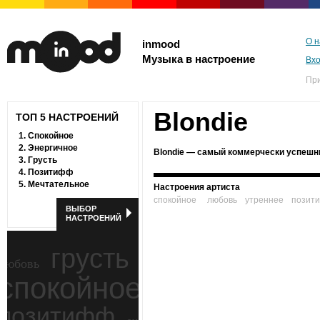
О н
inmood
Музыка в настроение
Вх
Пр
Blondie
ТОП 5 НАСТРОЕНИЙ
1.
Спокойное
2.
Энергичное
Blondie — самый коммерчески успешны
3.
Грусть
4.
Позитифф
5.
Мечтательное
Настроения артиста
спокойное
любовь
утреннее
позит
ВЫБОР
НАСТРОЕНИЙ
грусть
любовь
спокойное
ностальгия
позитифф