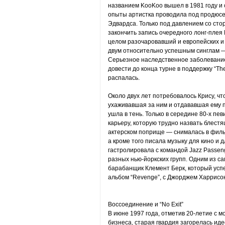
названием KooKoo вышел в 1981 году и
опыты артистка проводила под продюсе
Эдвардса. Только под давлением со сто
закончить запись очередного лонг-плея B
целом разочаровавший и европейских и 
двум относительно успешным синглам — Is
Серьезное наследственное заболевание
довести до конца турне в поддержку “The
распалась.
Около двух лет потребовалось Крису, чт
ухаживавшая за ним и отдававшая ему по
ушла в тень. Только в середине 80-х п
карьеру, которую трудно назвать блест
актерском поприще — снималась в фильм
а кроме того писала музыку для кино и д
гастролировала с командой Jazz Passe
разных нью-йоркских групп. Одним из са
барабанщик Клемент Берк, который успе
альбом “Revenge”, с Джорджем Харрисо
Воссоединение и “No Exit”
В июне 1997 года, отметив 20-летие с м
бизнеса, старая гвардия загорелась ид