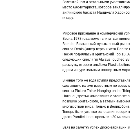
Валентайном и остальными участниками
место бас-гитариста, которое занял Фрэ
английского басиста Найджела Харрисон
гитару.
Мировое признание и коммерческий усп
Весна 1978 года может считаться врем
Blondie. Британский музыкальный рынок
сингла Denis (кавер-версия хита Denise 
Песня поднялась в британский Тор 10. А
следующий сингл (I’m Always Touched By 
раскрутку второго альбома Plastic Lett
одним изнурительным концертным мара
В конце того же года группа представила
сделавшую их имя известным по всему 
синглы Picture This и Hanging on the Tel
Наконец третья композиция с этого же а
позицию британского, а затем и америка
многих стран мира. Только в Великобр
Теперь были уже все основания говорит
диска Parallel Lines превысил 20 милли
Взяв на заметку успех диско-вариаций,