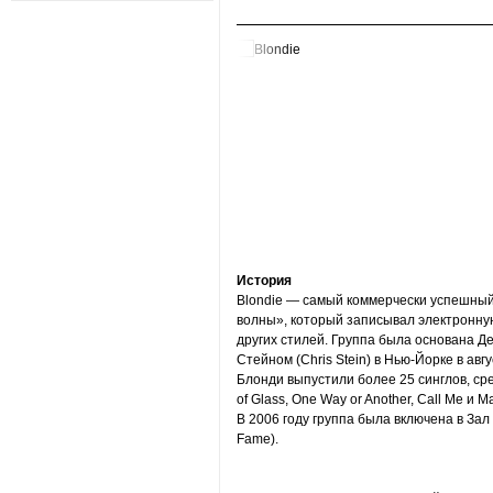
История
Blondie — самый коммерчески успешный
волны», который записывал электронную 
других стилей. Группа была основана Де
Стейном (Chris Stein) в Нью-Йорке в авгу
Блонди выпустили более 25 синглов, ср
of Glass, One Way or Another, Call Me и M
В 2006 году группа была включена в Зал 
Fame).