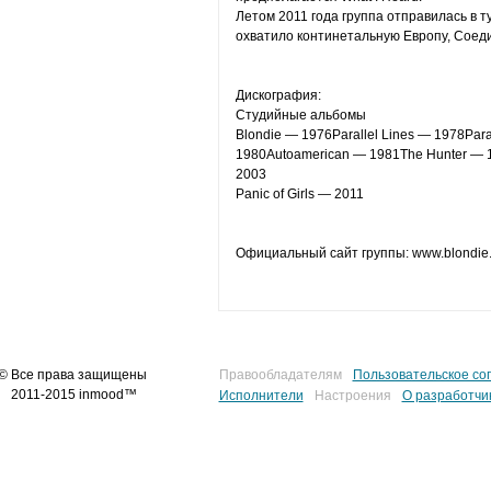
Летом 2011 года группа отправилась в т
охватило континетальную Европу, Соед
Дискография:
Студийные альбомы
Blondie — 1976Parallel Lines — 1978Paral
1980Autoamerican — 1981The Hunter — 1
2003
Panic of Girls — 2011
Официальный сайт группы: www.blondie.
© Все права защищены
Правообладателям
Пользовательское со
2011-2015 inmood™
Исполнители
Настроения
О разработчи