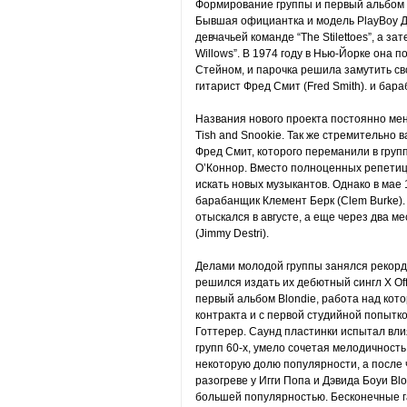
Формирование группы и первый альбом
Бывшая официантка и модель PlayBoy Д
девчачьей команде “The Stilettoes”, а за
Willows”. В 1974 году в Нью-Йорке она 
Стейном, и парочка решила замутить св
гитарист Фред Смит (Fred Smith). и бара
Названия нового проекта постоянно менял
Tish and Snookie. Так же стремительно 
Фред Смит, которого переманили в группу
О’Коннор. Вместо полноценных репети
искать новых музыкантов. Однако в мае 
барабанщик Клемент Берк (Clem Burke). 
отыскался в августе, а еще через два 
(Jimmy Destri).
Делами молодой группы занялся рекорд-
решился издать их дебютный сингл X Off
первый альбом Blondie, работа над кот
контракта и с первой студийной попытк
Готтерер. Саунд пластинки испытал влия
групп 60-х, умело сочетая мелодичност
некоторую долю популярности, а после
разогреве у Игги Попа и Дэвида Боуи Bl
большей популярностью. Бесконечные 