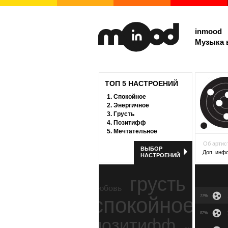
inmood
Музыка 
ТОП 5 НАСТРОЕНИЙ
1.
Спокойное
2.
Энергичное
3.
Грусть
4.
Позитифф
5.
Мечтательное
Об артис
ВЫБОР
Доп. инф
НАСТРОЕНИЙ
грусть
любовь
спокойное
77%
ност
82%
позитифф