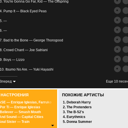
трим
3. You're Gonna Go Far, Kid — The Offspring
ьное
4. Pump It — Black Eyed Peas
5. —
6. —
7. Bad to the Bone — George Thorogood
8. Crowd Chant — Joe Satriani
злость
9. Boys — Lizzo
окойное
10. Itsumo No Are. — Yuki Hayashi
11. San Francisco (Be Sure To Wear Flowers In Your Hair) (Forrest Gump) — Scott
Вперед
Еще 10 песе
12. Old Yellow Bricks — Arctic Monkeys
0 НАСТРОЕНИЯ
ПОХОЖИЕ АРТИСТЫ
13. 2 Times — ANN LEE
SE — Enrique Iglesias, Farruko
1. Deborah Harry
 Por Ti — Enrique Iglesias
2. The Pretenders
14. Shine — Benjamin Francis Leftwich
 Believer — Smash Mouth
3. The B-52's
And Sound — Capital Cities
4. Eurythmics
15. I M Good — The Mowgli's
Soul Sister — Train
5. Donna Summer
d Out Of Heaven — Bruno Mars
16. Mirrors (zaycev.net) — Джастин Тимберлейк