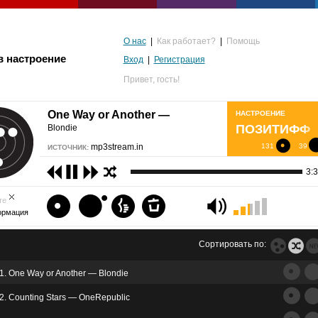
О нас
|
Как работает?
|
Помощь
в настроение
Вход
|
Регистрация
Привет,
гость!
One Way or Another —
НАСТРОЕНИЕ
ПОЗИТИФФ
Blondie
mp3stream.in
131
39
ИСТОЧНИК:
3:
те
ормация
Сортировать по:
1. One Way or Another — Blondie
альгия
2. Counting Stars — OneRepublic