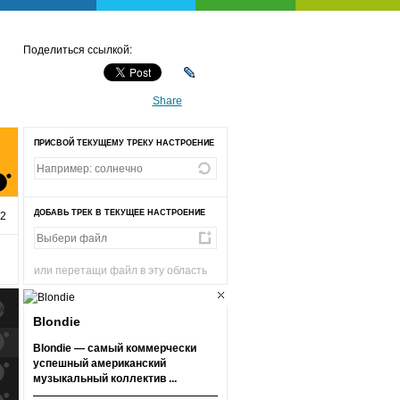
Поделиться ссылкой:
Share
ПРИСВОЙ ТЕКУЩЕМУ ТРЕКУ НАСТРОЕНИЕ
ДОБАВЬ ТРЕК В ТЕКУЩЕЕ НАСТРОЕНИЕ
32
или перетащи файл в эту область
Blondie
к
попаданиям
Blondie — самый коммерчески
успешный американский
к
попаданиям
музыкальный коллектив ...