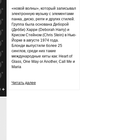
к
попаданиям
«новой волны», который записывал
к
попаданиям
электронную музыку c элементами
панка, диско, регги и других стилей.
к
попаданиям
Группа была основана Деборой
(Дебби) Харри (Deborah Harry) и
к
попаданиям
Крисом Стейном (Chris Stein) в Нью-
Йорке в августе 1974 года.
к
попаданиям
Блонди выпустили более 25
синглов, среди них такие
к
попаданиям
международные хиты как: Heart of
Glass, One Way or Another, Call Me и
к
попаданиям
Maria
к
попаданиям
Читать далее
 McKenzie
к
попаданиям
н
к
попаданиям
к
попаданиям
к
попаданиям
к
попаданиям
к
попаданиям