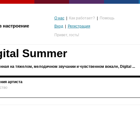
О нас
|
Как работает?
|
Помощь
в настроение
Вход
|
Регистрация
Привет,
гость!
gital Summer
нная на тяжелом, мелодичном звучании и чувственном вокале, Digital ...
ния артиста
ство
альгия