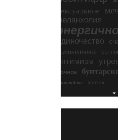
зимний экс
мечтател
сексуальное
меланхолия
энергичное
одиночество
счастье
романтичное
сонное
оптимизм
утреннее
бунтарское
ночное
бесп
апатия
новогоднее