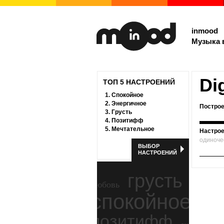
inmood
Музыка 
Di
ТОП 5 НАСТРОЕНИЙ
1.
Спокойное
2.
Энергичное
Построе
3.
Грусть
4.
Позитифф
5.
Мечтательное
Настрое
одиноче
ВЫБОР
НАСТРОЕНИЙ
грусть
любовь
спокойное
ност
позитифф