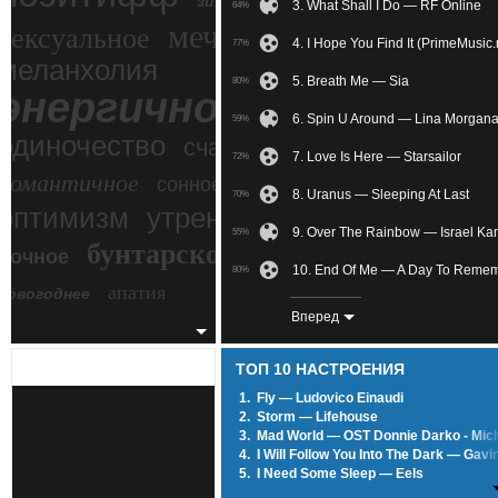
зимний экстрим
3. What Shall I Do — RF Online
64%
мечтательное
сексуальное
4. I Hope You Find It (PrimeMusic
77%
меланхолия
5. Breath Me — Sia
80%
энергичное
6. Spin U Around — Lina Morgan
59%
одиночество
счастье
7. Love Is Here — Starsailor
72%
романтичное
сонное
8. Uranus — Sleeping At Last
70%
злость
оптимизм
утреннее
9. Over The Rainbow — Israel K
55%
бунтарское
ночное
беспокойное
10. End Of Me — A Day To Reme
80%
апатия
новогоднее
11. Hey — The Pixies
33%
Вперед
12. Rafatosman.CoM_Music_Aw2
75%
ТОП 10 НАСТРОЕНИЯ
13. —
73%
1.
Fly — Ludovico Einaudi
2.
Storm — Lifehouse
14. Matilda — ∆
88%
3.
Mad World — OST Donnie Darko - Mic
4.
I Will Follow You Into The Dark — Gavi
15. Inochi No Arikata — Kanno Y
85%
5.
I Need Some Sleep — Eels
6.
Lonely Day — System Of A Down
16. —
40%