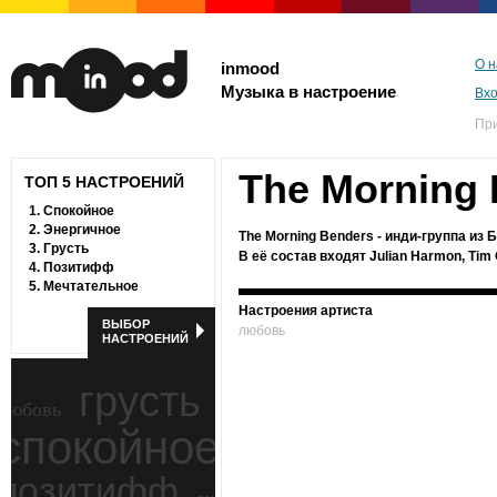
О н
inmood
Музыка в настроение
Вх
Пр
The Morning
ТОП 5 НАСТРОЕНИЙ
1.
Спокойное
2.
Энергичное
The Morning Benders - инди-группа из 
3.
Грусть
В её состав входят Julian Harmon, Tim O
4.
Позитифф
5.
Мечтательное
Настроения артиста
ВЫБОР
любовь
НАСТРОЕНИЙ
грусть
любовь
спокойное
ностальгия
позитифф