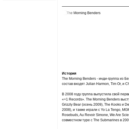
История
The Morning Benders - инди-группа из Бе
состав входят Julian Harmon, Tim Or, и Ch
В 2008 году группа выпустила свой перв
«+1 Records». The Morning Benders высту
Grizzly Bear (осень 2009), The Kooks и De
2008), и также играли с Yo La Tengo, MGM
Rosebuds, Au Revoir Simone, We Are Scien
совместном туре с The Submarines в 2009