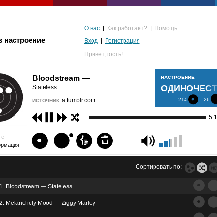
О нас
|
Как работает?
|
Помощь
в настроение
Вход
|
Регистрация
Привет,
гость!
Bloodstream —
НАСТРОЕНИЕ
ОДИНОЧЕС
Stateless
a.tumblr.com
214
26
ИСТОЧНИК:
5:1
те
ормация
Сортировать по:
1. Bloodstream — Stateless
альгия
2. Melancholy Mood — Ziggy Marley