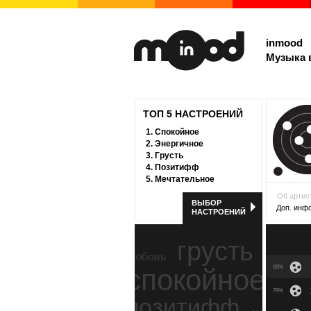
inmood
Музыка 
ТОП 5 НАСТРОЕНИЙ
1.
Спокойное
2.
Энергичное
3.
Грусть
4.
Позитифф
5.
Мечтательное
Об артис
ВЫБОР
Доп. инф
НАСТРОЕНИЙ
грусть
любовь
спокойное
89%
ност
79%
позитифф