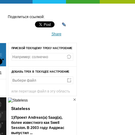
Поделиться ссылкой:
Share
ПРИСВОЙ ТЕКУЩЕМУ ТРЕКУ НАСТРОЕНИЕ
ТВО
ДОБАВЬ ТРЕК В ТЕКУЩЕЕ НАСТРОЕНИЕ
1
или перетащи файл в эту область
Stateless
к
попаданиям
1)Проект Andreas(а) Saag(а),
более известного как Swell
к
попаданиям
Session. В 2003 году Андреас
выпустил ...