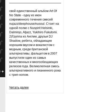
к
попаданиям
к
попаданиям
свой единственный альбом Art Of
No State - одну из икон
к
попаданиям
современного течения смесей
nujazz/deephouse/nusoul. Стоит на
к
попаданиям
одной полке с Nuspirit Helsinki,
Dalminjo, Atjazz, Yukihiro Fukutomi.
к
попаданиям
2)Группа из Англии, друзья DJ
Shadow, ребята, обладающие
к
попаданиям
хорошим вкусом и вокалистом с
модным, среди британской
к
попаданиям
альтернативы, фальцетом в 2007
выпустили один из самых
к
попаданиям
качественных и многообещающих
релизов года. Великолепная смесь
к
попаданиям
альтернативного и пианинного рока
н
с трип-хопом.
к
попаданиям
к
попаданиям
Читать далее
к
попаданиям
к
попаданиям
к
попаданиям