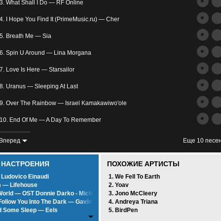
трим
3. What Shall I Do — RF Online
ьное
4. I Hope You Find It (PrimeMusic.ru) — Cher
5. Breath Me — Sia
6. Spin U Around — Lina Morgana
7. Love Is Here — Starsailor
8. Uranus — Sleeping At Last
злость
9. Over The Rainbow — Israel Kamakawiwo'ole
окойное
10. End Of Me — A Day To Remember
11. Hey — The Pixies
Вперед
Еще 10 песе
12. Rafatosman.CoM_Music_Aw2at Fara3' — Rafatosman.CoM
0 НАСТРОЕНИЯ
ПОХОЖИЕ АРТИСТЫ
13. —
 Ludovico Einaudi
1. We Fell To Earth
 — Lifehouse
2. Yoav
14. Matilda — ∆
orld — OST Donnie Darko - Michael Andrews
3. Jono McCleery
 Follow You Into The Dark — Gavin Mikhail
4. Andreya Triana
15. Inochi No Arikata — Kanno Yugo
d Some Sleep — Eels
5. BirdPen
y Day — System Of A Down
16. —