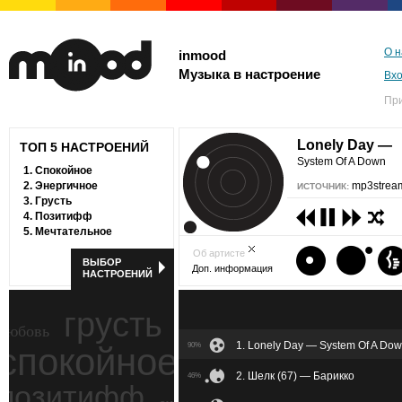
О н
inmood
Музыка в настроение
Вх
Пр
Lonely Day —
ТОП 5 НАСТРОЕНИЙ
System Of A Down
1.
Спокойное
2.
Энергичное
mp3stream
ИСТОЧНИК:
3.
Грусть
4.
Позитифф
5.
Мечтательное
Об артисте
ВЫБОР
Доп. информация
НАСТРОЕНИЙ
грусть
любовь
1. Lonely Day — System Of A Do
спокойное
90%
ностальгия
2. Шелк (67) — Барикко
46%
позитифф