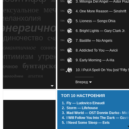
зимний экстрим
3. Milonga Del Angel — Astor Piaz
50%
мечтательное
сексуальное
4. One More Reason — Sinshrift
72%
меланхолия
5. Lioness — Songs:Ohia
71%
энергичное
6. Bright Lights — Gary Clark Jr.
53%
одиночество
счастье
7. Bastille — No Angels
79%
романтичное
сонное
8. Addicted To You — Avicii
50%
злость
оптимизм
утреннее
9. Early Morning — A-Ha
68%
бунтарское
ночное
беспокойное
10. I Put A Spell On You [ost "Fif
41%
апатия
новогоднее
11. Love Isnt Intact —
75%
Вперед
12. S'il Ne Reste Qu'un Ami — La
82%
ТОП 10 НАСТРОЕНИЯ
13. I'm Not The Only One — Sam 
89%
1.
Fly — Ludovico Einaudi
2.
Storm — Lifehouse
14. Flaming June (Reuben Halsey
78%
3.
Mad World — OST Donnie Darko - Mic
4.
I Will Follow You Into The Dark — Gavi
15. Wilco — How To Fight Lonelin
76%
5.
I Need Some Sleep — Eels
6.
Lonely Day — System Of A Down
16. To Remember — Signs Of Bet
57%