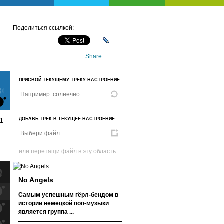
Поделиться ссылкой:
Share
ПРИСВОЙ ТЕКУЩЕМУ ТРЕКУ НАСТРОЕНИЕ
ВО
ДОБАВЬ ТРЕК В ТЕКУЩЕЕ НАСТРОЕНИЕ
01
или перетащи файл в эту область
No Angels
к
попаданиям
Самым успешным гёрл-бендом в
истории немецкой поп-музыки
к
попаданиям
является группа ...