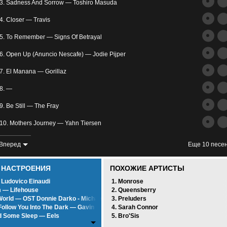
трим
3. Sadness And Sorrow — Toshiro Masuda
ьное
4. Closer — Travis
5. To Remember — Signs Of Betrayal
6. Open Up (Anuncio Nescafe) — Jodie Pijper
7. El Manana — Gorillaz
8. —
злость
9. Be Still — The Fray
окойное
10. Mothers Journey — Yahn Tiersen
11. Bullet Proof..I Wish I Was — Radiohead
Вперед
Еще 10 песе
12. Another Day Goes By — Dope
0 НАСТРОЕНИЯ
ПОХОЖИЕ АРТИСТЫ
13. —
 Ludovico Einaudi
1. Monrose
 — Lifehouse
2. Queensberry
14. Always (Reuben Chillout Mix) — Matt Darey Feat Tiff Lacey
orld — OST Donnie Darko - Michael Andrews
3. Preluders
 Follow You Into The Dark — Gavin Mikhail
4. Sarah Connor
15. Shukumei — Yasuharu Takanashi
d Some Sleep — Eels
5. Bro'Sis
y Day — System Of A Down
16. Hellen — Mushmellow