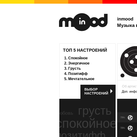
inmood
Музыка 
ТОП 5 НАСТРОЕНИЙ
1.
Спокойное
2.
Энергичное
3.
Грусть
4.
Позитифф
5.
Мечтательное
Об артис
ВЫБОР
Доп. инф
НАСТРОЕНИЙ
грусть
любовь
спокойное
79%
ност
78%
позитифф