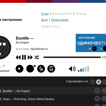
О нас
|
Как работает?
|
Помощь
в настроение
Вход
|
Регистрация
Привет,
гость!
Bastille —
НАСТРОЕНИЕ
ОДИНОЧЕСТ
No Angels
mp3stream.in
59
16
ИСТОЧНИК:
4:
те
ормация
Сортировать по:
1. Bastille — No Angels
альгия
2. Hope — Rob King, Green Street Studios