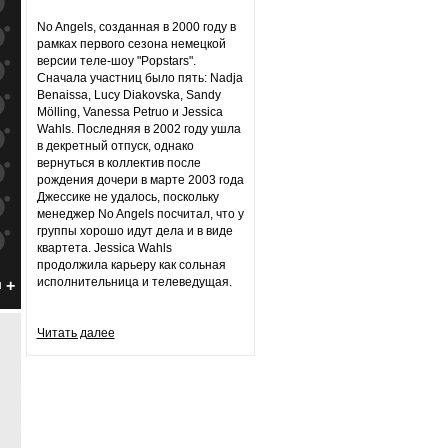
к
попаданиям
No Angels, созданная в 2000 году в
к
попаданиям
рамках первого сезона немецкой
версии теле-шоу "Popstars".
к
попаданиям
Сначала участниц было пять: Nadja
Benaissa, Lucy Diakovska, Sandy
к
попаданиям
Mölling, Vanessa Petruo и Jessica
Wahls. Последняя в 2002 году ушла
к
попаданиям
в декретный отпуск, однако
вернуться в коллектив после
к
попаданиям
рождения дочери в марте 2003 года
Джессике не удалось, поскольку
к
попаданиям
менеджер No Angels посчитал, что у
группы хорошо идут дела и в виде
к
попаданиям
квартета. Jessica Wahls
продолжила карьеру как сольная
к
попаданиям
исполнительница и телеведущая.
н
к
попаданиям
Читать далее
к
попаданиям
к
попаданиям
к
попаданиям
к
попаданиям