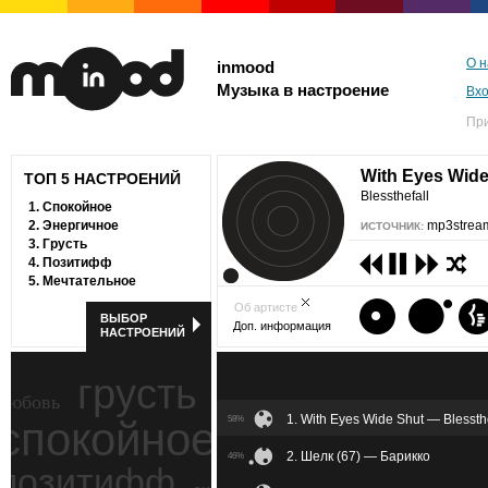
О н
inmood
Музыка в настроение
Вх
Пр
With Eyes Wid
ТОП 5 НАСТРОЕНИЙ
Blessthefall
1.
Спокойное
2.
Энергичное
mp3stream
ИСТОЧНИК:
3.
Грусть
4.
Позитифф
5.
Мечтательное
Об артисте
ВЫБОР
Доп. информация
НАСТРОЕНИЙ
грусть
любовь
1. With Eyes Wide Shut — Blessthe
спокойное
58%
ностальгия
2. Шелк (67) — Барикко
46%
позитифф