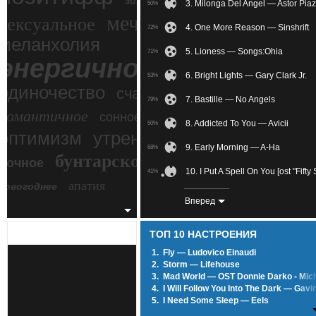
зимний экстрим
3. Milonga Del Angel — Astor Piaz
50%
мечтательное
сексуальное
4. One More Reason — Sinshrift
72%
меланхолия
5. Lioness — Songs:Ohia
71%
энергичное
6. Bright Lights — Gary Clark Jr.
53%
одиночество
счастье
7. Bastille — No Angels
79%
романтичное
сонное
8. Addicted To You — Avicii
50%
злость
оптимизм
утреннее
9. Early Morning — A-Ha
68%
бунтарское
ночное
беспокойное
10. I Put A Spell On You [ost "Fif
41%
апатия
новогоднее
11. Love Isnt Intact —
75%
Вперед
12. S'il Ne Reste Qu'un Ami — La
82%
ТОП 10 НАСТРОЕНИЯ
13. I'm Not The Only One — Sam 
89%
1.
Fly — Ludovico Einaudi
2.
Storm — Lifehouse
14. Flaming June (Reuben Halsey
78%
3.
Mad World — OST Donnie Darko - Mic
4.
I Will Follow You Into The Dark — Gavi
15. Wilco — How To Fight Lonelin
76%
5.
I Need Some Sleep — Eels
6.
Lonely Day — System Of A Down
16. To Remember — Signs Of Bet
57%