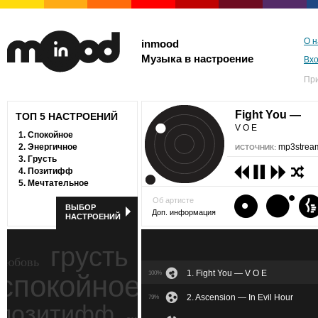
О н
inmood
Музыка в настроение
Вх
Пр
Fight You —
ТОП 5 НАСТРОЕНИЙ
V O E
1.
Спокойное
2.
Энергичное
mp3stream
ИСТОЧНИК:
3.
Грусть
4.
Позитифф
5.
Мечтательное
Об артисте
ВЫБОР
Доп. информация
НАСТРОЕНИЙ
грусть
любовь
1. Fight You — V O E
спокойное
100%
ностальгия
2. Ascension — In Evil Hour
79%
позитифф