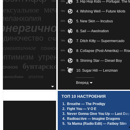
зимний экстрим
3. Hip Hop Kids — Portugal. The
34%
мечтательное
сексуальное
4. Wishing Well — Future Idiots
79%
меланхолия
5. New Skin — Incubus
81%
энергичное
6. Sail — Awolnation
54%
одиночество
счастье
7. Ditch Kitty — Supermercado
79%
романтичное
сонное
8. Collapse (Post-Amerika) — Ris
80%
злость
оптимизм
утреннее
9. Shining Star — Diesel Boy
83%
бунтарское
ночное
беспокойное
10. Sugar Hill — Lenzman
24%
апатия
новогоднее
11. She Wolf (Falling To Pieces) 
46%
Вперед
12. How Much Longer — Eve 6
84%
ТОП 10 НАСТРОЕНИЯ
13. I Get Wicked (Andy Hunter Tr
46%
1.
Breathe — The Prodigy
2.
Fight You — V O E
14. Rain & Sun — Леонид Руден
50%
3.
Never Gonna Give You Up — Last Day
4.
Radioactive — Imagine Dragons
15. Run (zaycev.net) — Awolnatio
32%
5.
Ya Mama (Radio Edit) — Fatboy Slim
6.
Million Miles Away — The Offspring
16. 360 Degrees Alien Drop — G
33%