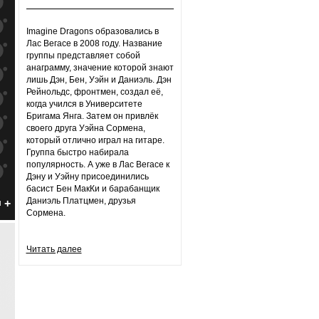
к
попаданиям
к
попаданиям
Imagine Dragons образовались в
Лас Вегасе в 2008 году. Название
к
попаданиям
группы представляет собой
анаграмму, значение которой знают
к
попаданиям
лишь Дэн, Бен, Уэйн и Даниэль. Дэн
Рейнольдс, фронтмен, создал её,
к
попаданиям
когда учился в Университете
Бригама Янга. Затем он привлёк
к
попаданиям
своего друга Уэйна Сормена,
который отлично играл на гитаре.
к
попаданиям
Группа быстро набирала
популярность. А уже в Лас Вегасе к
к
попаданиям
Дэну и Уэйну присоединились
басист Бен МакКи и барабанщик
к
попаданиям
Даниэль Платцмен, друзья
н
Сормена.
к
попаданиям
к
попаданиям
Читать далее
к
попаданиям
к
попаданиям
к
попаданиям