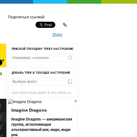
Поделиться ссылкой:
Share
ПРИСВОЙ ТЕКУЩЕМУ ТРЕКУ НАСТРОЕНИЕ
ДОБАВЬ ТРЕК В ТЕКУЩЕЕ НАСТРОЕНИЕ
59
или перетащи файл в эту область
Imagine Dragons
к
попаданиям
Imagine Dragons — американская
группа, исполняющая
к
попаданиям
альтернативный рок, инди, инди-
рок.