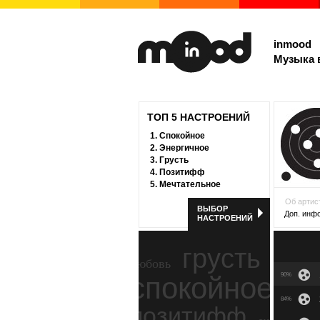
inmood
Музыка 
ТОП 5 НАСТРОЕНИЙ
1.
Спокойное
2.
Энергичное
3.
Грусть
4.
Позитифф
5.
Мечтательное
Об артис
ВЫБОР
Доп. инф
НАСТРОЕНИЙ
грусть
любовь
спокойное
90%
ност
84%
позитифф