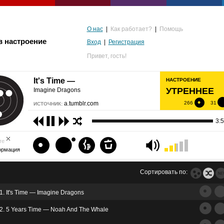
О нас
|
Как работает?
|
Помощь
в настроение
Вход
|
Регистрация
Привет,
гость!
It's Time —
НАСТРОЕНИЕ
УТРЕННЕЕ
Imagine Dragons
a.tumblr.com
266
31
ИСТОЧНИК:
3:
те
ормация
Сортировать по:
1. It's Time — Imagine Dragons
альгия
2. 5 Years Time — Noah And The Whale