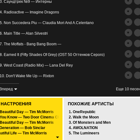
трим
3. Саундтрек №9 — Интерны
ьное
4. Radioactive — Imagine Dragons
5. Non Succedera Piu — Claudia Mori And A.Celentano
6. Main Title — Alan Silvestri
7. The Moffats - Bang Bang Boom —
8. Earned It (Fifty Shades Of Grey) (OST 50 Оттенков Серого) — The Weeknd
злость
9. West Coast (Radio Mix) — Lana Del Rey
окойное
10. Don't Wake Me Up — Rixton
11. Teach Me How To Love — David Charvet
Вперед
Еще 10 песе
12. Shape Of my Heart — Sting
0 НАСТРОЕНИЯ
ПОХОЖИЕ АРТИСТЫ
13. Megamix — Ricky Martin
A Beautiful Day — Tim McMorris
1. OneRepublic
You Know — Two Door Cinema Club
2. Walk the Moon
14. The Morning — The Weeknd
A Beautiful Day — Tim McMorris
3. Of Monsters and Men
Generation — Bob Sinclar
4. AWOLNATION
15. Somebody That I Used To Know (Gotye - Cover) — Walk Off The Earth
utiful Life — Tim McMorris
5. The Lumineers
e Talks — Of Monsters And Men
16. Yes Sir I Can Boogie (The Extended Ultrasound Disco Version) — Baccara