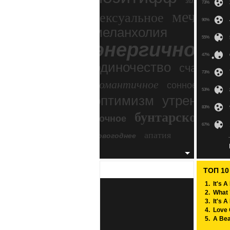
зимний экс
73%
мечтател
сексуальное
90%
меланхолия
55%
энергичное
47%
одиночество
счастье
73%
романтичное
сонное
53%
оптимизм
утреннее
83%
бунтарское
ночное
бесп
67%
апатия
новогоднее
56%
45%
ТОП 1
54%
1.
It's 
2.
What 
64%
3.
It's 
4.
Love 
87%
5.
A Bea
6.
Littl
68%