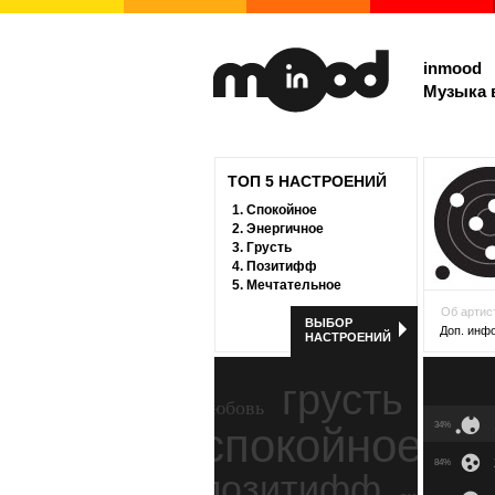
inmood
Музыка 
ТОП 5 НАСТРОЕНИЙ
1.
Спокойное
2.
Энергичное
3.
Грусть
4.
Позитифф
5.
Мечтательное
Об артис
ВЫБОР
Доп. инф
НАСТРОЕНИЙ
грусть
любовь
спокойное
34%
ност
84%
позитифф