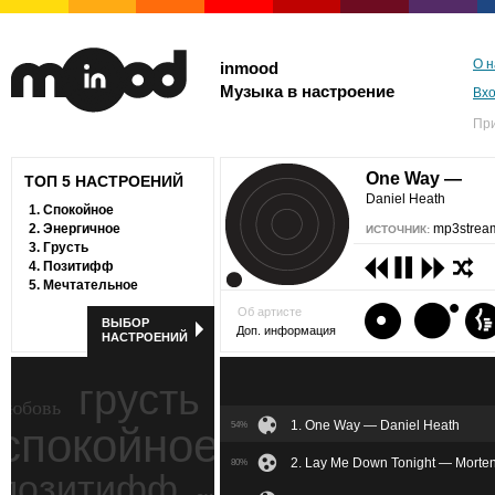
О н
inmood
Музыка в настроение
Вх
Пр
One Way —
ТОП 5 НАСТРОЕНИЙ
Daniel Heath
1.
Спокойное
2.
Энергичное
mp3stream
ИСТОЧНИК:
3.
Грусть
4.
Позитифф
5.
Мечтательное
Об артисте
ВЫБОР
Доп. информация
НАСТРОЕНИЙ
грусть
любовь
1. One Way — Daniel Heath
спокойное
54%
ностальгия
2. Lay Me Down Tonight — Morten
80%
позитифф