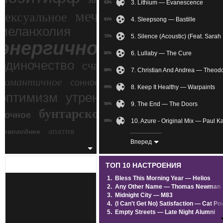
зимний экстрим
3. Lithium — Evanescence
63%
мечтательное
сексуальное
4. Sleepsong — Bastille
81%
меланхолия
5. Silence (Acoustic) (Feat. Sar
72%
энергичное
6. Lullaby — The Cure
80%
одиночество
счастье
7. Christian And Andrea — Theod
88%
романтичное
сонное
8. Keep It Healthy — Warpaints
69%
злость
оптимизм
утреннее
9. The End — The Doors
56%
бунтарское
ночное
беспокойное
10. Azure - Original Mix — Paul K
69%
апатия
новогоднее
11. You — The Pretty Reckless
86%
Вперед
12. Streets Of Detroit — SQURL
58%
ТОП 10 НАСТРОЕНИЯ
13. The Stupid, The Proud — IAM
71%
1.
Bless This Morning Year — Helios
2.
Any Other Name — Thomas Newman
14. Гончие Псы (Tino Home Remi
60%
3.
Midnight City — M83
4.
(I Can't Get No) Satisfaction — Cat Po
15. Paranoid — Diabarha
40%
5.
Empty Streets — Late Night Alumni
6.
AFFECTION — Crystal Castles
16. The Killing Moon (Echo & 
50%