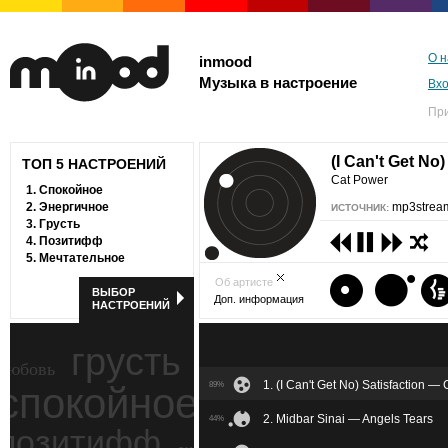
О н
inmood
Музыка в настроение
Вх
Пр
(I Can't Get No
ТОП 5 НАСТРОЕНИЙ
Cat Power
1.
Спокойное
2.
Энергичное
mp3stream
ИСТОЧНИК:
3.
Грусть
4.
Позитифф
5.
Мечтательное
Об артисте
ВЫБОР
Доп. информация
НАСТРОЕНИЙ
грусть
любовь
1. (I Can't Get No) Satisfaction —
спокойное
89%
ностальгия
2. Midbar Sinai — Angels Tears
44%
позитифф