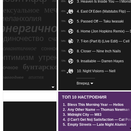
зимний экстрим
3. Heaven Is Inside You — I Monst
85%
мечтательное
сексуальное
4. East Of Eden (Matstubs Flip) —
45%
меланхолия
5. Passed Off — Taku Iwasaki
70%
энергичное
6. Home (Jon Hopkins Remix) — 
84%
одиночество
счастье
7. T-Ion (Part II) (Live Edit) — Cell
54%
романтичное
сонное
8. Closer — Nine Inch Nails
71%
злость
оптимизм
утреннее
9. Insatiable — Darren Hayes
72%
бунтарское
ночное
беспокойное
10. Night Visions — Nell
40%
апатия
новогоднее
11. Kai (Main Theme) — Kenji Ka
86%
Вперед
12. Stream Of Consciousnes — D
44%
ТОП 10 НАСТРОЕНИЯ
13. Shape Of my Heart — Sting
88%
1.
Bless This Morning Year — Helios
2.
Any Other Name — Thomas Newman
14. Me & Creed (OST Синий экзо
73%
3.
Midnight City — M83
4.
(I Can't Get No) Satisfaction — Cat Po
15. Night Time — The XX
85%
5.
Empty Streets — Late Night Alumni
6.
AFFECTION — Crystal Castles
16. Love Me Leave Me (feat Anji 
88%