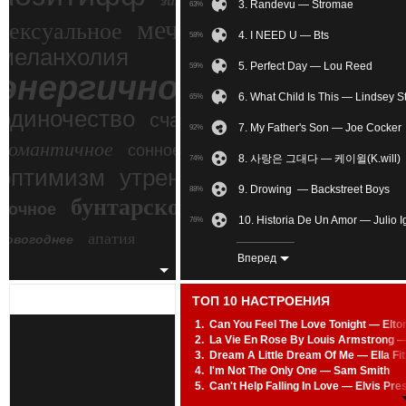
зимний экстрим
3. Randevu — Stromae
63%
мечтательное
сексуальное
4. I NEED U — Bts
58%
меланхолия
5. Perfect Day — Lou Reed
59%
энергичное
6. What Child Is This — Lindsey St
65%
одиночество
счастье
7. My Father's Son — Joe Cocker
92%
романтичное
сонное
8. 사랑은 그대다 — 케이윌(K.will)
74%
злость
оптимизм
утреннее
9. Drowing — Backstreet Boys
88%
бунтарское
ночное
беспокойное
10. Historia De Un Amor — Julio I
76%
апатия
новогоднее
11. WIMU Neural Clan Remix V
69%
Вперед
12. I Put A Spell On You — Nina 
69%
ТОП 10 НАСТРОЕНИЯ
13. Nothing Else Matters — Metall
71%
1.
Can You Feel The Love Tonight — Elto
2.
La Vie En Rose By Louis Armstrong 
14. SALED WITH A KISS — Jason
86%
3.
Dream A Little Dream Of Me — Ella Fi
4.
I'm Not The Only One — Sam Smith
15. Only When I Dance — Becca
47%
5.
Can't Help Falling In Love — Elvis Pre
6.
Kiss From A Rose — Seal
16. Through Glass — Stone Sour
79%