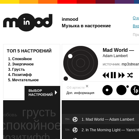
О н
inmood
Музыка в настроение
Вх
Пр
Mad World —
ТОП 5 НАСТРОЕНИЙ
Adam Lambert
1.
Спокойное
2.
Энергичное
mp3stream
ИСТОЧНИК:
3.
Грусть
4.
Позитифф
5.
Мечтательное
Об артисте
ВЫБОР
Доп. информация
НАСТРОЕНИЙ
грусть
любовь
1. Mad World — Adam Lambert
спокойное
75%
ностальгия
2. In The Morning Light — Yanni H
71%
позитифф