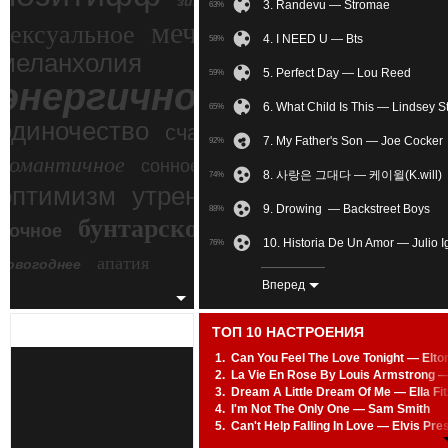
зимний экстрим
3. Randevu — Stromae
63%
мечтательное
сексуальное
4. I NEED U — Bts
58%
меланхолия
5. Perfect Day — Lou Reed
59%
энергичное
6. What Child Is This — Lindsey St
65%
одиночество
счастье
7. My Father's Son — Joe Cocker
92%
романтичное
сонное
8. 사랑은 그대다 — 케이윌(K.will)
74%
злость
оптимизм
утреннее
9. Drowing — Backstreet Boys
88%
бунтарское
ночное
беспокойное
10. Historia De Un Amor — Julio I
76%
апатия
новогоднее
11. WIMU Neural Clan Remix V
69%
Вперед
12. I Put A Spell On You — Nina 
69%
ТОП 10 НАСТРОЕНИЯ
13. Nothing Else Matters — Metall
71%
1.
Can You Feel The Love Tonight — Elto
2.
La Vie En Rose By Louis Armstrong 
14. SALED WITH A KISS — Jason
86%
3.
Dream A Little Dream Of Me — Ella Fi
4.
I'm Not The Only One — Sam Smith
15. Only When I Dance — Becca
47%
5.
Can't Help Falling In Love — Elvis Pre
6.
Kiss From A Rose — Seal
16. Through Glass — Stone Sour
79%