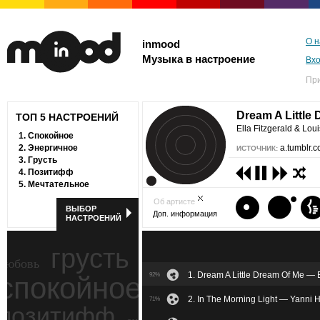
О н
inmood
Музыка в настроение
Вх
Пр
Dream A Little
ТОП 5 НАСТРОЕНИЙ
Ella Fitzgerald & Lou
1.
Спокойное
2.
Энергичное
a.tumblr.
ИСТОЧНИК:
3.
Грусть
4.
Позитифф
5.
Мечтательное
Об артисте
ВЫБОР
Доп. информация
НАСТРОЕНИЙ
грусть
любовь
1. Dream A Little Dream Of Me — E
спокойное
92%
ностальгия
2. In The Morning Light — Yanni H
71%
позитифф