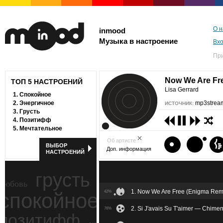
О н
inmood
Музыка в настроение
Вх
Пр
Now We Are Fr
ТОП 5 НАСТРОЕНИЙ
Lisa Gerrard
1.
Спокойное
2.
Энергичное
mp3stream
ИСТОЧНИК:
3.
Грусть
4.
Позитифф
5.
Мечтательное
Об артисте
ВЫБОР
Доп. информация
НАСТРОЕНИЙ
грусть
любовь
1. Now We Are Free (Enigma Remi
спокойное
42%
ностальгия
2. Si J'avais Su T'aimer — Chime
76%
позитифф