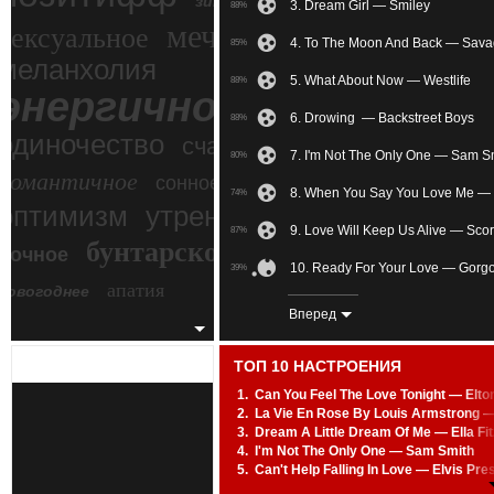
зимний экстрим
3. Dream Girl — Smiley
88%
мечтательное
сексуальное
4. To The Moon And Back — Sav
85%
меланхолия
5. What About Now — Westlife
88%
энергичное
6. Drowing — Backstreet Boys
88%
одиночество
счастье
7. I'm Not The Only One — Sam S
80%
романтичное
сонное
8. When You Say You Love Me —
74%
злость
оптимизм
утреннее
9. Love Will Keep Us Alive — Sco
87%
бунтарское
ночное
беспокойное
10. Ready For Your Love — Gorgo
39%
апатия
новогоднее
11. When I Dream At Night — Mar
87%
Вперед
12. She's Madonna Feat. Pet Sho
64%
ТОП 10 НАСТРОЕНИЯ
13. Here In My Heart — Scorpions
86%
1.
Can You Feel The Love Tonight — Elto
2.
La Vie En Rose By Louis Armstrong 
14. Far Away — Nickelback
89%
3.
Dream A Little Dream Of Me — Ella Fi
4.
I'm Not The Only One — Sam Smith
15. Reunited — Alan Silvestri
43%
5.
Can't Help Falling In Love — Elvis Pre
6.
Kiss From A Rose — Seal
16. Mayday Parade — The Memo
75%