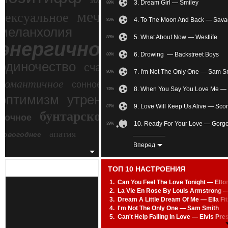
зимний экстрим
3. Dream Girl — Smiley
88%
мечтательное
сексуальное
4. To The Moon And Back — Sav
85%
меланхолия
5. What About Now — Westlife
88%
энергичное
6. Drowing — Backstreet Boys
88%
одиночество
счастье
7. I'm Not The Only One — Sam S
80%
романтичное
сонное
8. When You Say You Love Me —
74%
злость
оптимизм
утреннее
9. Love Will Keep Us Alive — Sco
87%
бунтарское
ночное
беспокойное
10. Ready For Your Love — Gorgo
39%
апатия
новогоднее
11. When I Dream At Night — Mar
87%
Вперед
12. She's Madonna Feat. Pet Sho
64%
ТОП 10 НАСТРОЕНИЯ
13. Here In My Heart — Scorpions
86%
1.
Can You Feel The Love Tonight — Elto
2.
La Vie En Rose By Louis Armstrong 
14. Far Away — Nickelback
89%
3.
Dream A Little Dream Of Me — Ella Fi
4.
I'm Not The Only One — Sam Smith
15. Reunited — Alan Silvestri
43%
5.
Can't Help Falling In Love — Elvis Pre
6.
Kiss From A Rose — Seal
16. Mayday Parade — The Memo
75%