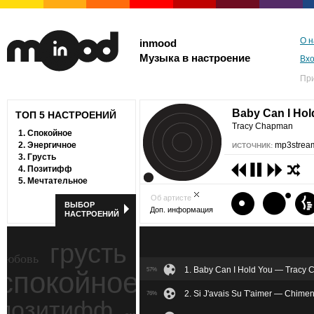
О н
inmood
Музыка в настроение
Вх
Пр
Baby Can I Ho
ТОП 5 НАСТРОЕНИЙ
Tracy Chapman
1.
Спокойное
2.
Энергичное
mp3stream
ИСТОЧНИК:
3.
Грусть
4.
Позитифф
5.
Мечтательное
Об артисте
ВЫБОР
Доп. информация
НАСТРОЕНИЙ
грусть
любовь
1. Baby Can I Hold You — Tracy
спокойное
57%
ностальгия
2. Si J'avais Su T'aimer — Chime
76%
позитифф