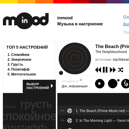
О н
inmood
Музыка в настроение
Вх
Пр
The Beach (Pri
ТОП 5 НАСТРОЕНИЙ
The Neighbourhood
1.
Спокойное
2.
Энергичное
mp3stream
ИСТОЧНИК:
3.
Грусть
4.
Позитифф
5.
Мечтательное
Об артисте
ВЫБОР
Доп. информация
НАСТРОЕНИЙ
грусть
любовь
1. The Beach (Prime-Music.net)
спокойное
81%
ностальгия
2. In The Morning Light — Yanni H
71%
позитифф