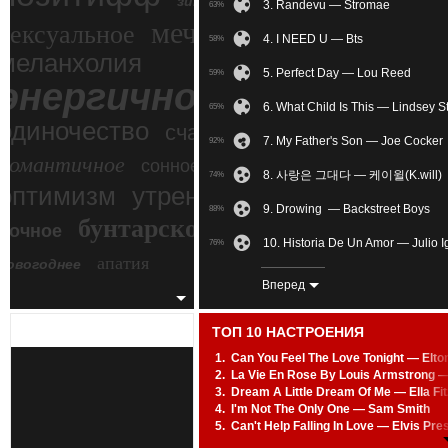
зимний экстрим
3. Randevu — Stromae
63%
мечтательное
сексуальное
4. I NEED U — Bts
58%
меланхолия
5. Perfect Day — Lou Reed
59%
энергичное
6. What Child Is This — Lindsey St
65%
одиночество
счастье
7. My Father's Son — Joe Cocker
92%
романтичное
сонное
8. 사랑은 그대다 — 케이윌(K.will)
74%
злость
оптимизм
утреннее
9. Drowing — Backstreet Boys
88%
бунтарское
ночное
беспокойное
10. Historia De Un Amor — Julio I
76%
апатия
новогоднее
11. WIMU Neural Clan Remix V
69%
Вперед
12. I Put A Spell On You — Nina 
69%
ТОП 10 НАСТРОЕНИЯ
13. Nothing Else Matters — Metall
71%
1.
Can You Feel The Love Tonight — Elto
2.
La Vie En Rose By Louis Armstrong 
14. SALED WITH A KISS — Jason
86%
3.
Dream A Little Dream Of Me — Ella Fi
4.
I'm Not The Only One — Sam Smith
15. Only When I Dance — Becca
47%
5.
Can't Help Falling In Love — Elvis Pre
6.
Kiss From A Rose — Seal
16. Through Glass — Stone Sour
79%