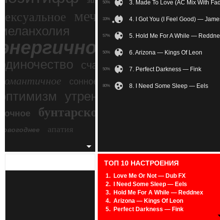
зимний экстрим
3. Made To Love (AC Mix With F
50%
мечтательное
сексуальное
4. I Got You (I Feel Good) — Jam
33%
меланхолия
5. Hold Me For A While — Reddn
57%
энергичное
6. Arizona — Kings Of Leon
50%
одиночество
счастье
7. Perfect Darkness — Fink
50%
романтичное
сонное
8. I Need Some Sleep — Eels
80%
злость
оптимизм
утреннее
бунтарское
ночное
беспокойное
апатия
новогоднее
ТОП 10 НАСТРОЕНИЯ
1.
Love Me Or Not — Dub FX
2.
I Need Some Sleep — Eels
3.
Hold Me For A While — Reddnex
4.
Arizona — Kings Of Leon
5.
Perfect Darkness — Fink
6.
Made To Love (AC Mix With Fade — T