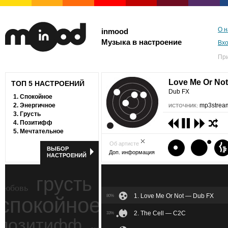
О н
inmood
Музыка в настроение
Вх
Пр
Love Me Or No
ТОП 5 НАСТРОЕНИЙ
Dub FX
1.
Спокойное
2.
Энергичное
mp3stream
ИСТОЧНИК:
3.
Грусть
4.
Позитифф
5.
Мечтательное
Об артисте
ВЫБОР
Доп. информация
НАСТРОЕНИЙ
грусть
любовь
1. Love Me Or Not — Dub FX
спокойное
80%
ностальгия
2. The Cell — C2C
33%
позитифф