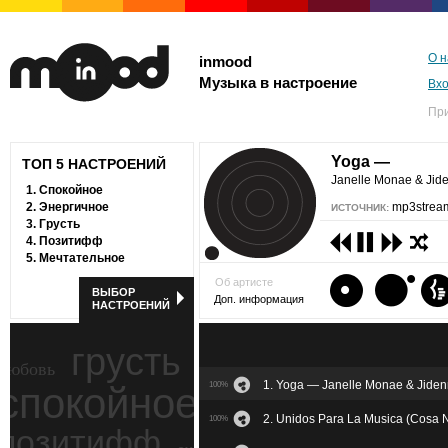
О н
inmood
Музыка в настроение
Вх
Пр
Yoga —
ТОП 5 НАСТРОЕНИЙ
Janelle Monae & Jid
1.
Спокойное
2.
Энергичное
mp3stream
ИСТОЧНИК:
3.
Грусть
4.
Позитифф
5.
Мечтательное
Об артисте
ВЫБОР
Доп. информация
НАСТРОЕНИЙ
грусть
любовь
1. Yoga — Janelle Monae & Jide
спокойное
100%
ностальгия
2. Unidos Para La Musica (Cosa N
100%
позитифф