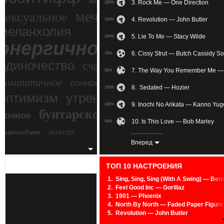
зимний экстрим
3. Rock Me — One Direction
100%
мечтательное
сексуальное
4. Revolution — John Butler
100%
меланхолия
5. Lie To Me — Stacy Wilde
100%
энергичное
6. Cissy Strut — Butch Cassidy 
75%
одиночество
счастье
7. The Way You Remember Me — S
50%
романтичное
сонное
8. Sedated — Hozier
100%
злость
оптимизм
утреннее
9. Inochi No Arikata — Kanno Yug
100%
бунтарское
ночное
беспокойное
10. Is This Love — Bob Marley
50%
апатия
новогоднее
11. Bambous — Caravan Palace
100%
Вперед
12. I Need Some Sleep — Eels
100%
ТОП 10 НАСТРОЕНИЯ
13. Sunburn — Muse
33%
1.
Sing, Sing, Sing (With A Swing) — B
2.
Feel Good Inc — Gorillaz
14. —
100%
3.
1901 — Phoenix
4.
North By North — Faded Paper Figure
15. Сонячні батареї — Nasluhu
100%
5.
Revolution — John Butler
6.
Wait A Minute — The Hives
16. Summerlove (Reggaeton Hous
100%