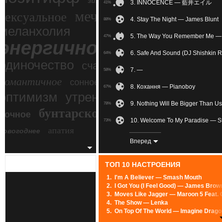
зимний экстрим
3. INNOCENCE — 藍井エイル
41%
мечтательное
сексуальное
4. Stay The Night — James Blunt
88%
меланхолия
5. The Way You Remember Me — S
47%
энергичное
6. Safe And Sound (DJ Shishkin R
64%
одиночество
счастье
7. —
58%
романтичное
сонное
8. Кохання — Pianoboy
67%
злость
оптимизм
утреннее
9. Nothing Will Be Bigger Than U
78%
бунтарское
ночное
беспокойное
10. Welcome To My Paradise — S
73%
апатия
новогоднее
11. Surrender — Hurts
70%
Вперед
12. Ho Hey — The Lumineers
68%
ТОП 10 НАСТРОЕНИЯ
13. Heartbeat Song (Dave Aude R
81%
1.
I'm A Believer — Smash Mouth
2.
I Got You (I Feel Good) — James Brow
14. Get Lucky (Radio Edit) — Daft
87%
3.
Moves Like Jagger — Maroon 5 Feat. C
4.
The Show — Lenka
15. River Flows In You — Lindsey S
45%
5.
On Top Of The World — Imagine Drag
6.
Accidentally In Love — Counting Cro
16. Kimi Ni Todoke... — MAY'S
38%