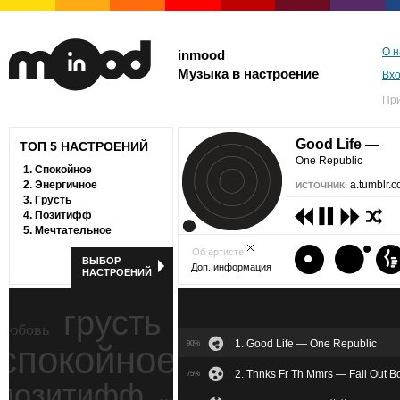
О н
inmood
Музыка в настроение
Вх
Пр
Good Life —
ТОП 5 НАСТРОЕНИЙ
One Republic
1.
Спокойное
2.
Энергичное
a.tumblr.
ИСТОЧНИК:
3.
Грусть
4.
Позитифф
5.
Мечтательное
Об артисте
ВЫБОР
Доп. информация
НАСТРОЕНИЙ
грусть
любовь
1. Good Life — One Republic
спокойное
90%
ностальгия
2. Thnks Fr Th Mmrs — Fall Out B
75%
позитифф