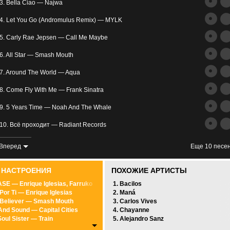
трим
3. Bella Ciao — Najwa
ьное
4. Let You Go (Andromulus Remix) — MYLK
5. Carly Rae Jepsen — Call Me Maybe
6. All Star — Smash Mouth
7. Around The World — Aqua
8. Come Fly With Me — Frank Sinatra
злость
9. 5 Years Time — Noah And The Whale
окойное
10. Всё проходит — Radiant Records
11. Super Psycho Love — Simon Curtis
Вперед
Еще 10 песе
12. LOVE&HATE — Sarah Emi Bridcut
0 НАСТРОЕНИЯ
ПОХОЖИЕ АРТИСТЫ
13. Love Who Loves You Back — Tokio Hotel
SE — Enrique Iglesias, Farruko
1. Bacilos
 Por Ti — Enrique Iglesias
2. Maná
14. Never Dance Again — Blue Stahli
 Believer — Smash Mouth
3. Carlos Vives
And Sound — Capital Cities
4. Chayanne
15. Would You... — Touch And Go
Soul Sister — Train
5. Alejandro Sanz
d Out Of Heaven — Bruno Mars
16. Kiss It Better (zaycev.net) — Rihanna