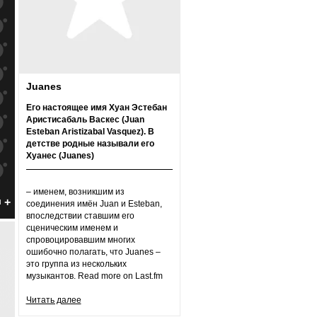
к
попаданиям
к
попаданиям
к
попаданиям
к
попаданиям
Juanes
к
попаданиям
Его настоящее имя Хуан Эстебан
Аристисабаль Васкес (Juan
к
попаданиям
Esteban Aristizabal Vasquez). В
детстве родные называли его
к
попаданиям
Хуанес (Juanes)
к
попаданиям
– именем, возникшим из
к
попаданиям
н
соединения имён Juan и Esteban,
впоследствии ставшим его
к
попаданиям
сценическим именем и
спровоцировавшим многих
к
попаданиям
ошибочно полагать, что Juanes –
это группа из нескольких
к
попаданиям
музыкантов. Read more on Last.fm
к
попаданиям
Читать далее
к
попаданиям