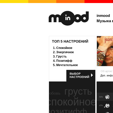
inmood
Музыка 
ТОП 5 НАСТРОЕНИЙ
1.
Спокойное
2.
Энергичное
3.
Грусть
4.
Позитифф
5.
Мечтательное
Об артис
ВЫБОР
Доп. инф
НАСТРОЕНИЙ
грусть
любовь
спокойное
50%
ност
47%
позитифф