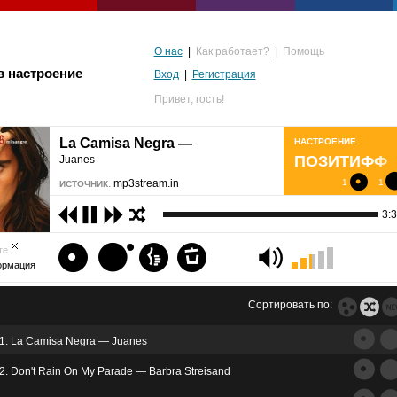
О нас
|
Как работает?
|
Помощь
в настроение
Вход
|
Регистрация
Привет,
гость!
La Camisa Negra —
НАСТРОЕНИЕ
ПОЗИТИФФ
Juanes
mp3stream.in
1
1
ИСТОЧНИК:
3:
те
ормация
Сортировать по:
1. La Camisa Negra — Juanes
альгия
2. Don't Rain On My Parade — Barbra Streisand