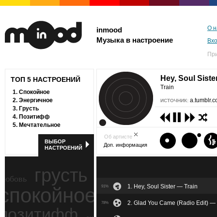
О н
inmood
Музыка в настроение
Вх
Пр
Hey, Soul Siste
ТОП 5 НАСТРОЕНИЙ
Train
1.
Спокойное
2.
Энергичное
a.tumblr.
ИСТОЧНИК:
3.
Грусть
4.
Позитифф
5.
Мечтательное
Об артисте
ВЫБОР
Доп. информация
НАСТРОЕНИЙ
грусть
любовь
1. Hey, Soul Sister — Train
спокойное
91%
ностальгия
2. Glad You Came (Radio Edit) 
78%
позитифф