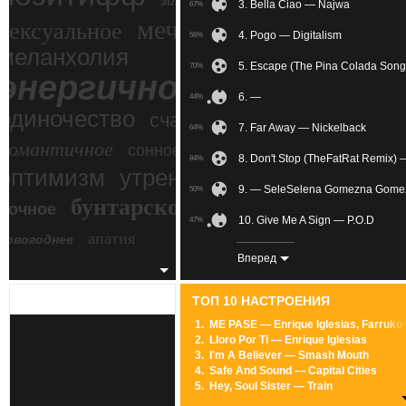
зимний экстрим
3. Bella Ciao — Najwa
67%
мечтательное
сексуальное
4. Pogo — Digitalism
56%
меланхолия
5. Escape (The Pina Colada Son
70%
энергичное
6. —
44%
одиночество
счастье
7. Far Away — Nickelback
64%
романтичное
сонное
8. Don't Stop (TheFatRat Remix) 
84%
злость
оптимизм
утреннее
9. — SeleSelena Gomezna Gome
50%
бунтарское
ночное
беспокойное
10. Give Me A Sign — P.O.D
47%
апатия
новогоднее
11. U Can't Touch This — MC Ha
85%
Вперед
12. Wake Up — Awolnation
73%
ТОП 10 НАСТРОЕНИЯ
13. 함께 가자 우리 — PENTAGON
59%
1.
ME PASE — Enrique Iglesias, Farruko
2.
Lloro Por Ti — Enrique Iglesias
14. Расцветать я в тебе буду це
67%
3.
I'm A Believer — Smash Mouth
4.
Safe And Sound — Capital Cities
15. Friction — Imagine Dragons
56%
5.
Hey, Soul Sister — Train
6.
Locked Out Of Heaven — Bruno Mars
16. I Know You Care (Radio Mix)
60%