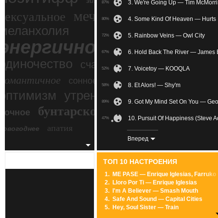
зимний экстрим
3. We're Going Up — Tim McMorri
87%
мечтательное
сексуальное
4. Some Kind Of Heaven — Hurts
80%
меланхолия
5. Rainbow Veins — Owl City
72%
энергичное
6. Hold Back The River — James
67%
одиночество
счастье
7. Voicetoy — KOOQLA
52%
романтичное
сонное
8. Et Alors! — Shy'm
58%
злость
оптимизм
утреннее
9. Got My Mind Set On You — Geo
89%
бунтарское
ночное
беспокойное
10. Pursuit Of Happiness (Steve
47%
апатия
новогоднее
11. Кто ты — Градусы
75%
Вперед
12. So What — Pink
84%
ТОП 10 НАСТРОЕНИЯ
13. Mastiboulance — Lino Versac
59%
1.
ME PASE — Enrique Iglesias, Farruko
2.
Lloro Por Ti — Enrique Iglesias
14. Kick The Bucket — Charlie W
73%
3.
I'm A Believer — Smash Mouth
4.
Safe And Sound — Capital Cities
15. Всегда и никогда — Новые 
60%
5.
Hey, Soul Sister — Train
6.
Locked Out Of Heaven — Bruno Mars
16. LUXEmusic Birthday Mix - Tra
59%