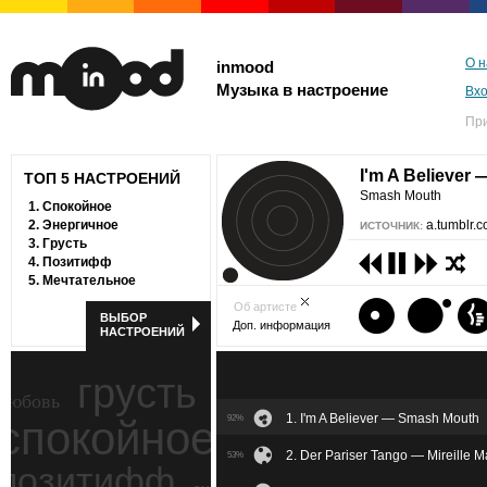
О н
inmood
Музыка в настроение
Вх
Пр
I'm A Believer 
ТОП 5 НАСТРОЕНИЙ
Smash Mouth
1.
Спокойное
2.
Энергичное
a.tumblr.
ИСТОЧНИК:
3.
Грусть
4.
Позитифф
5.
Мечтательное
Об артисте
ВЫБОР
Доп. информация
НАСТРОЕНИЙ
грусть
любовь
1. I'm A Believer — Smash Mouth
спокойное
92%
ностальгия
2. Der Pariser Tango — Mireille M
53%
позитифф