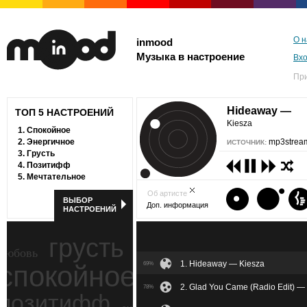
О н
inmood
Музыка в настроение
Вх
Пр
Hideaway —
ТОП 5 НАСТРОЕНИЙ
Kiesza
1.
Спокойное
2.
Энергичное
mp3stream
ИСТОЧНИК:
3.
Грусть
4.
Позитифф
5.
Мечтательное
Об артисте
ВЫБОР
Доп. информация
НАСТРОЕНИЙ
грусть
любовь
1. Hideaway — Kiesza
спокойное
69%
ностальгия
2. Glad You Came (Radio Edit) 
78%
позитифф