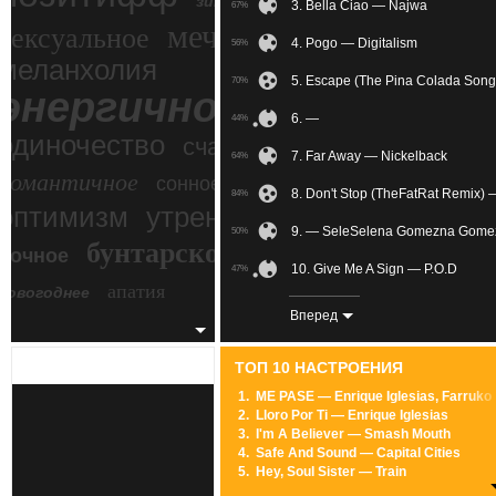
зимний экстрим
3. Bella Ciao — Najwa
67%
мечтательное
сексуальное
4. Pogo — Digitalism
56%
меланхолия
5. Escape (The Pina Colada Son
70%
энергичное
6. —
44%
одиночество
счастье
7. Far Away — Nickelback
64%
романтичное
сонное
8. Don't Stop (TheFatRat Remix) 
84%
злость
оптимизм
утреннее
9. — SeleSelena Gomezna Gome
50%
бунтарское
ночное
беспокойное
10. Give Me A Sign — P.O.D
47%
апатия
новогоднее
11. U Can't Touch This — MC Ha
85%
Вперед
12. Wake Up — Awolnation
74%
ТОП 10 НАСТРОЕНИЯ
13. 함께 가자 우리 — PENTAGON
59%
1.
ME PASE — Enrique Iglesias, Farruko
2.
Lloro Por Ti — Enrique Iglesias
14. Расцветать я в тебе буду це
67%
3.
I'm A Believer — Smash Mouth
4.
Safe And Sound — Capital Cities
15. Friction — Imagine Dragons
56%
5.
Hey, Soul Sister — Train
6.
Locked Out Of Heaven — Bruno Mars
16. I Know You Care (Radio Mix)
60%