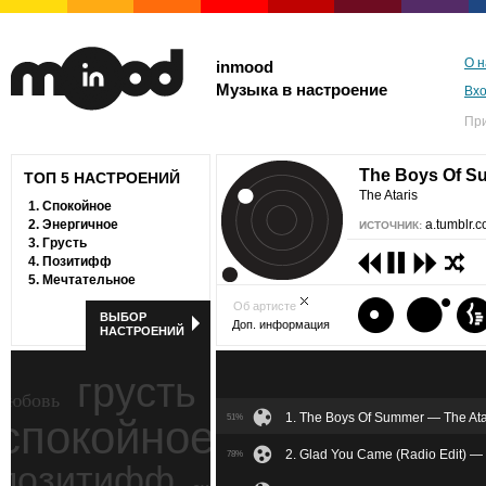
О н
inmood
Музыка в настроение
Вх
Пр
The Boys Of 
ТОП 5 НАСТРОЕНИЙ
The Ataris
1.
Спокойное
2.
Энергичное
a.tumblr.
ИСТОЧНИК:
3.
Грусть
4.
Позитифф
5.
Мечтательное
Об артисте
ВЫБОР
Доп. информация
НАСТРОЕНИЙ
грусть
любовь
1. The Boys Of Summer — The Ata
спокойное
51%
ностальгия
2. Glad You Came (Radio Edit) 
78%
позитифф