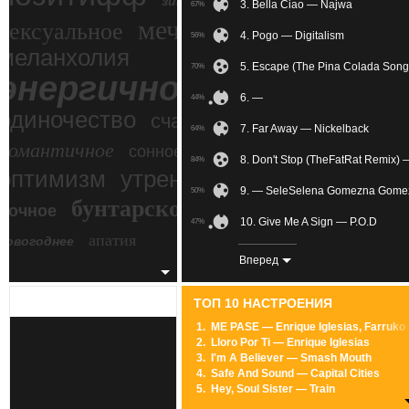
зимний экстрим
3. Bella Ciao — Najwa
67%
мечтательное
сексуальное
4. Pogo — Digitalism
56%
меланхолия
5. Escape (The Pina Colada Son
70%
энергичное
6. —
44%
одиночество
счастье
7. Far Away — Nickelback
64%
романтичное
сонное
8. Don't Stop (TheFatRat Remix) 
84%
злость
оптимизм
утреннее
9. — SeleSelena Gomezna Gome
50%
бунтарское
ночное
беспокойное
10. Give Me A Sign — P.O.D
47%
апатия
новогоднее
11. U Can't Touch This — MC Ha
85%
Вперед
12. Wake Up — Awolnation
74%
ТОП 10 НАСТРОЕНИЯ
13. 함께 가자 우리 — PENTAGON
59%
1.
ME PASE — Enrique Iglesias, Farruko
2.
Lloro Por Ti — Enrique Iglesias
14. Расцветать я в тебе буду це
67%
3.
I'm A Believer — Smash Mouth
4.
Safe And Sound — Capital Cities
15. Friction — Imagine Dragons
56%
5.
Hey, Soul Sister — Train
6.
Locked Out Of Heaven — Bruno Mars
16. I Know You Care (Radio Mix)
60%