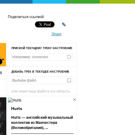
Поделиться ссылкой:
Share
ПРИСВОЙ ТЕКУЩЕМУ ТРЕКУ НАСТРОЕНИЕ
ДОБАВЬ ТРЕК В ТЕКУЩЕЕ НАСТРОЕНИЕ
18
или перетащи файл в эту область
Hurts
к
попаданиям
Hurts — английский музыкальный
коллектив из Манчестера
к
попаданиям
(Великобритания), ...