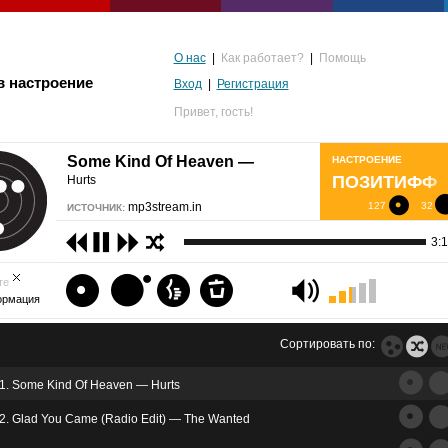
О нас
|
Как работает?
|
Помощь
в настроение
Вход
|
Регистрация
Привет,
гость!
Some Kind Of Heaven —
НАСТРОЕНИЕ
ПОЗИТИФФ
Hurts
mp3stream.in
127
32
ИСТОЧНИК:
3:
те
ормация
Сортировать по:
1. Some Kind Of Heaven — Hurts
альгия
2. Glad You Came (Radio Edit) — The Wanted