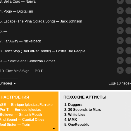
трим
3. Bella Ciao — Najwa
ьное
4. Pogo — Digitalism
5. Escape (The Pina Colada Song) — Jack Johnson
6. —
7. Far Away — Nickelback
8. Don't Stop (TheFatRat Remix) — Foster The People
злость
9. — SeleSelena Gomezna Gomez
окойное
10. Give Me A Sign — P.O.D
11. U Can't Touch This — MC Hammer
Вперед
Еще 10 песе
12. Wake Up — Awolnation
0 НАСТРОЕНИЯ
ПОХОЖИЕ АРТИСТЫ
13. 함께 가자 우리 — PENTAGON
SE — Enrique Iglesias, Farruko
1. Daggers
 Por Ti — Enrique Iglesias
2. 30 Seconds to Mars
14. Расцветать я в тебе буду целовать — ZvukBot.net
 Believer — Smash Mouth
3. White Lies
And Sound — Capital Cities
4. IAMX
15. Friction — Imagine Dragons
Soul Sister — Train
5. OneRepublic
d Out Of Heaven — Bruno Mars
16. I Know You Care (Radio Mix) (P — Matvey Emerson & Stephen R