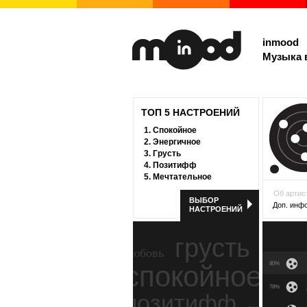
inmood
Музыка 
ТОП 5 НАСТРОЕНИЙ
1.
Спокойное
2.
Энергичное
3.
Грусть
4.
Позитифф
5.
Мечтательное
Об артис
ВЫБОР
Доп. инф
НАСТРОЕНИЙ
грусть
любовь
спокойное
80%
ност
78%
позитифф