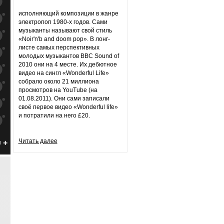
к
попаданиям
исполняющий композиции в жанре
к
попаданиям
электропоп 1980-х годов. Сами
музыканты называют свой стиль
к
попаданиям
«Noir'n'b and doom pop». В лонг-
листе самых перспективных
к
попаданиям
молодых музыкантов BBC Sound of
2010 они на 4 месте. Их дебютное
к
попаданиям
видео на сингл «Wonderful Life»
собрало около 21 миллиона
к
попаданиям
просмотров на YouTube (на
01.08.2011). Они сами записали
к
попаданиям
своё первое видео «Wonderful life»
и потратили на него £20.
к
попаданиям
к
попаданиям
Читать далее
н
к
попаданиям
к
попаданиям
к
попаданиям
к
попаданиям
к
попаданиям