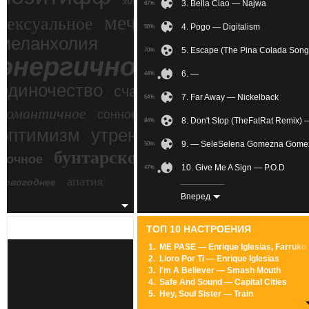
зимний экстрим
3. Bella Ciao — Najwa
67%
мечтательное
сексуальное
4. Pogo — Digitalism
56%
меланхолия
5. Escape (The Pina Colada Son
70%
энергичное
6. —
44%
одиночество
счастье
7. Far Away — Nickelback
64%
романтичное
сонное
8. Don't Stop (TheFatRat Remix) 
84%
злость
оптимизм
утреннее
9. — SeleSelena Gomezna Gome
50%
бунтарское
ночное
беспокойное
10. Give Me A Sign — P.O.D
47%
апатия
новогоднее
11. U Can't Touch This — MC Ha
85%
Вперед
12. Wake Up — Awolnation
74%
ТОП 10 НАСТРОЕНИЯ
13. 함께 가자 우리 — PENTAGON
59%
1.
ME PASE — Enrique Iglesias, Farruko
2.
Lloro Por Ti — Enrique Iglesias
14. Расцветать я в тебе буду це
67%
3.
I'm A Believer — Smash Mouth
4.
Safe And Sound — Capital Cities
15. Friction — Imagine Dragons
56%
5.
Hey, Soul Sister — Train
6.
Locked Out Of Heaven — Bruno Mars
16. I Know You Care (Radio Mix)
60%