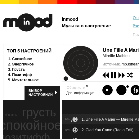
О н
inmood
Музыка в настроение
Вх
Пр
Une Fille A Mar
ТОП 5 НАСТРОЕНИЙ
Mireille Mathieu
1.
Спокойное
2.
Энергичное
mp3stream
ИСТОЧНИК:
3.
Грусть
4.
Позитифф
5.
Мечтательное
Об артисте
ВЫБОР
Доп. информация
НАСТРОЕНИЙ
грусть
любовь
1. Une Fille A Marier — Mireille M
спокойное
44%
ностальгия
2. Glad You Came (Radio Edit) 
78%
позитифф