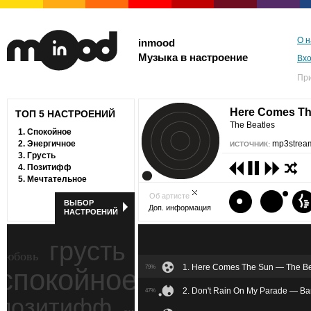
О н
inmood
Музыка в настроение
Вх
Пр
Here Comes T
ТОП 5 НАСТРОЕНИЙ
The Beatles
1.
Спокойное
2.
Энергичное
mp3stream
ИСТОЧНИК:
3.
Грусть
4.
Позитифф
5.
Мечтательное
Об артисте
ВЫБОР
Доп. информация
НАСТРОЕНИЙ
грусть
любовь
1. Here Comes The Sun — The Be
спокойное
79%
ностальгия
2. Don't Rain On My Parade — Ba
47%
позитифф