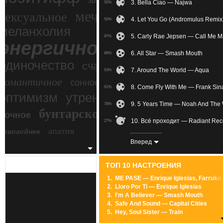
зимний экстрим
3. Bella Ciao — Najwa
50%
мечтательное
сексуальное
4. Let You Go (Andromulus Remi
50%
меланхолия
5. Carly Rae Jepsen — Call Me 
87%
энергичное
6. All Star — Smash Mouth
89%
одиночество
счастье
7. Around The World — Aqua
63%
романтичное
сонное
8. Come Fly With Me — Frank Sin
61%
злость
оптимизм
утреннее
9. 5 Years Time — Noah And The
78%
бунтарское
ночное
беспокойное
10. Всё проходит — Radiant Rec
27%
апатия
новогоднее
11. Super Psycho Love — Simon C
44%
Вперед
12. LOVE&HATE — Sarah Emi Bri
31%
ТОП 10 НАСТРОЕНИЯ
13. Love Who Loves You Back — T
76%
1.
ME PASE — Enrique Iglesias, Farruko
2.
Lloro Por Ti — Enrique Iglesias
14. Never Dance Again — Blue St
53%
3.
I'm A Believer — Smash Mouth
4.
Safe And Sound — Capital Cities
15. Would You... — Touch And Go
81%
5.
Hey, Soul Sister — Train
6.
Locked Out Of Heaven — Bruno Mars
16. Kiss It Better (zaycev.net) — 
49%