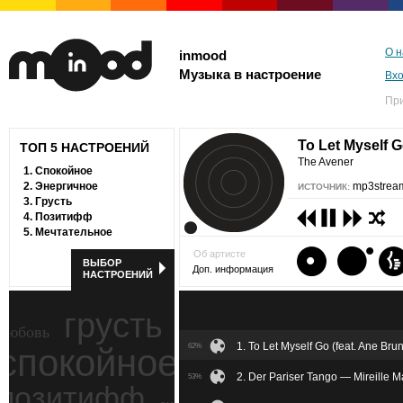
О н
inmood
Музыка в настроение
Вх
Пр
To Let Myself G
ТОП 5 НАСТРОЕНИЙ
The Avener
1.
Спокойное
2.
Энергичное
mp3stream
ИСТОЧНИК:
3.
Грусть
4.
Позитифф
5.
Мечтательное
Об артисте
ВЫБОР
Доп. информация
НАСТРОЕНИЙ
грусть
любовь
1. To Let Myself Go (feat. Ane Br
спокойное
62%
ностальгия
2. Der Pariser Tango — Mireille M
53%
позитифф