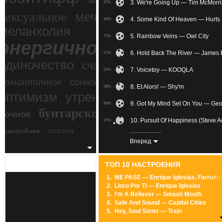
зимний экстрим
3. We're Going Up — Tim McMorri
87%
мечтательное
сексуальное
4. Some Kind Of Heaven — Hurts
80%
меланхолия
5. Rainbow Veins — Owl City
72%
энергичное
6. Hold Back The River — James
67%
одиночество
счастье
7. Voicetoy — KOOQLA
52%
романтичное
сонное
8. Et Alors! — Shy'm
58%
злость
оптимизм
утреннее
9. Got My Mind Set On You — Geo
89%
бунтарское
ночное
беспокойное
10. Pursuit Of Happiness (Steve
47%
апатия
новогоднее
11. Кто ты — Градусы
75%
Вперед
12. So What — Pink
84%
ТОП 10 НАСТРОЕНИЯ
13. Mastiboulance — Lino Versac
59%
1.
ME PASE — Enrique Iglesias, Farruko
2.
Lloro Por Ti — Enrique Iglesias
14. Kick The Bucket — Charlie W
73%
3.
I'm A Believer — Smash Mouth
4.
Safe And Sound — Capital Cities
15. Всегда и никогда — Новые 
60%
5.
Hey, Soul Sister — Train
6.
Locked Out Of Heaven — Bruno Mars
16. LUXEmusic Birthday Mix - Tra
59%