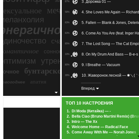
зимний экстрим
3. Дорожка 01 —
87%
мечтательное
сексуальное
4. She Loves Me Again — Richar
58%
меланхолия
5. Fallen — Blank & Jones, Deler
83%
энергичное
6. Come As You Are (feat. Inger H
83%
одиночество
счастье
7. The Lost Song — The Cat Empi
85%
романтичное
сонное
8. On My Drum And Bass — B-e-s
33%
злость
оптимизм
утреннее
9. I Breathe — Vacuum
80%
бунтарское
ночное
беспокойное
10. Жаворонок лесной — ✺＼(
39%
апатия
новогоднее
11. Madness Of Love — Raphael 
54%
Вперед
12. The Sacred People — Llewell
80%
ТОП 10 НАСТРОЕНИЯ
13. Memories Of Severus Snape (
74%
1.
Di Moda (Китайка) — -
2.
Bella Ciao (Bruno Martini Remix) (Br
14. Slow — Hurts
47%
3.
Intro — The Xx
4.
Welcome Home — Radical Face
15. Always On My Mind — Chris 
83%
5.
Come Away With Me — Norah Jones
6.
Heartbeats — Jose González
16. Sail Away — The Rasmus
79%