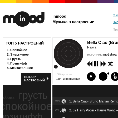
О н
inmood
Музыка в настроение
Вх
Пр
Bella Ciao (Bru
ТОП 5 НАСТРОЕНИЙ
Najwa
1.
Спокойное
2.
Энергичное
mp3stream
ИСТОЧНИК:
3.
Грусть
4.
Позитифф
5.
Мечтательное
Об артисте
ВЫБОР
Доп. информация
НАСТРОЕНИЙ
грусть
любовь
1. Bella Ciao (Bruno Martini Rem
спокойное
100%
ностальгия
2. 02 Harry Potter - Harrys Wond 
49%
позитифф