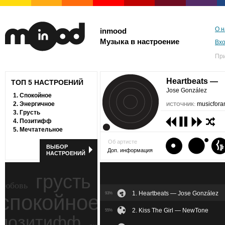
О н
inmood
Музыка в настроение
Вх
Пр
Heartbeats —
ТОП 5 НАСТРОЕНИЙ
Jose González
1.
Спокойное
2.
Энергичное
musicfora
ИСТОЧНИК:
3.
Грусть
4.
Позитифф
5.
Мечтательное
Об артисте
ВЫБОР
Доп. информация
НАСТРОЕНИЙ
грусть
любовь
1. Heartbeats — Jose González
спокойное
93%
ностальгия
2. Kiss The Girl — NewTone
55%
позитифф