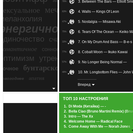
зимний экстрим
3. Between The Bars — Elliott Smi
76%
мечтательное
сексуальное
4. Walls — Kings Of Leon
83%
меланхолия
5. Nostalgia — Misawa Aki
47%
энергичное
6. Tears Of The Ocean — Keiko M
75%
одиночество
счастье
7. On My Drum And Bass — B-e-s
33%
романтичное
сонное
8. Cobalt Moon — Ikuko Kawai
77%
злость
оптимизм
утреннее
9. No Longer Being Normal —
57%
бунтарское
ночное
беспокойное
10. Mr. Longbottom Flies — John 
48%
апатия
новогоднее
11. Somewhere Over The Rainbow
89%
Вперед
12. Breezeblocks — Alt-J
60%
ТОП 10 НАСТРОЕНИЯ
13. Плыву, отличный блюз... ааааа
85%
1.
Di Moda (Китайка) — -
2.
Bella Ciao (Bruno Martini Remix) (Br
14. Peaches & Cream — The John 
72%
3.
Intro — The Xx
4.
Welcome Home — Radical Face
15. SEX IN THE MACHINE — Jean
57%
5.
Come Away With Me — Norah Jones
6.
Heartbeats — Jose González
16. November Rain — David Garre
63%