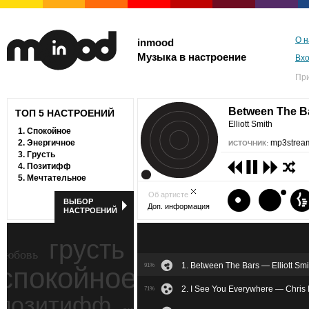
О н
inmood
Музыка в настроение
Вх
Пр
Between The B
ТОП 5 НАСТРОЕНИЙ
Elliott Smith
1.
Спокойное
2.
Энергичное
mp3stream
ИСТОЧНИК:
3.
Грусть
4.
Позитифф
5.
Мечтательное
Об артисте
ВЫБОР
Доп. информация
НАСТРОЕНИЙ
грусть
любовь
1. Between The Bars — Elliott Smi
спокойное
91%
ностальгия
2. I See You Everywhere — Chris 
71%
позитифф