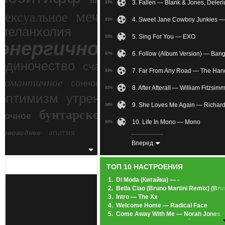
зимний экстрим
3. Fallen — Blank & Jones, Deler
83%
мечтательное
сексуальное
4. Sweet Jane Cowboy Junkies —
81%
меланхолия
5. Sing For You — EXO
50%
энергичное
6. Follow (Album Version) — Ban
67%
одиночество
счастье
7. Far From Any Road — The Han
83%
романтичное
сонное
8. After Afterall — William Fitzsim
81%
злость
оптимизм
утреннее
9. She Loves Me Again — Richar
58%
бунтарское
ночное
беспокойное
10. Life In Mono — Mono
60%
апатия
новогоднее
11. What Is Love (feat. Cami) — 
58%
Вперед
12. I Remember When You Were 
81%
ТОП 10 НАСТРОЕНИЯ
13. Winter: Lux Aeterna(Реквием 
53%
1.
Di Moda (Китайка) — -
2.
Bella Ciao (Bruno Martini Remix) (Br
14. I Know You (OST 50 Оттенков
78%
3.
Intro — The Xx
4.
Welcome Home — Radical Face
15. The Age Of The Unicorn — Zer
57%
5.
Come Away With Me — Norah Jones
6.
Heartbeats — Jose González
16. —
22%