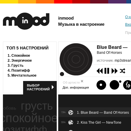
О н
inmood
Музыка в настроение
Вх
Пр
Blue Beard —
ТОП 5 НАСТРОЕНИЙ
Band Of Horses
1.
Спокойное
2.
Энергичное
mp3stream
ИСТОЧНИК:
3.
Грусть
4.
Позитифф
5.
Мечтательное
Об артисте
ВЫБОР
Доп. информация
НАСТРОЕНИЙ
грусть
любовь
1. Blue Beard — Band Of Horses
спокойное
73%
ностальгия
2. Kiss The Girl — NewTone
55%
позитифф