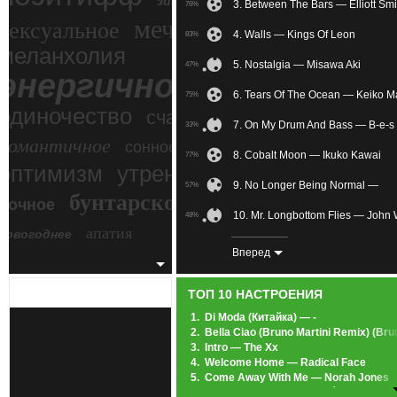
зимний экстрим
3. Between The Bars — Elliott Smi
76%
мечтательное
сексуальное
4. Walls — Kings Of Leon
83%
меланхолия
5. Nostalgia — Misawa Aki
47%
энергичное
6. Tears Of The Ocean — Keiko M
75%
одиночество
счастье
7. On My Drum And Bass — B-e-s
33%
романтичное
сонное
8. Cobalt Moon — Ikuko Kawai
77%
злость
оптимизм
утреннее
9. No Longer Being Normal —
57%
бунтарское
ночное
беспокойное
10. Mr. Longbottom Flies — John 
48%
апатия
новогоднее
11. Somewhere Over The Rainbow
89%
Вперед
12. Breezeblocks — Alt-J
60%
ТОП 10 НАСТРОЕНИЯ
13. Плыву, отличный блюз... ааааа
85%
1.
Di Moda (Китайка) — -
2.
Bella Ciao (Bruno Martini Remix) (Br
14. Peaches & Cream — The John 
72%
3.
Intro — The Xx
4.
Welcome Home — Radical Face
15. SEX IN THE MACHINE — Jean
57%
5.
Come Away With Me — Norah Jones
6.
Heartbeats — Jose González
16. November Rain — David Garre
63%