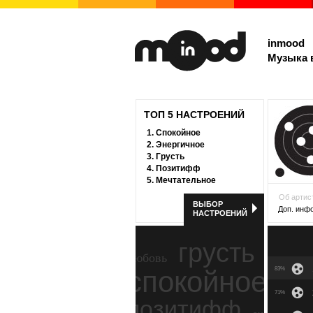
inmood
Музыка 
ТОП 5 НАСТРОЕНИЙ
1.
Спокойное
2.
Энергичное
3.
Грусть
4.
Позитифф
5.
Мечтательное
Об артис
ВЫБОР
Доп. инф
НАСТРОЕНИЙ
грусть
любовь
спокойное
83%
ност
71%
позитифф