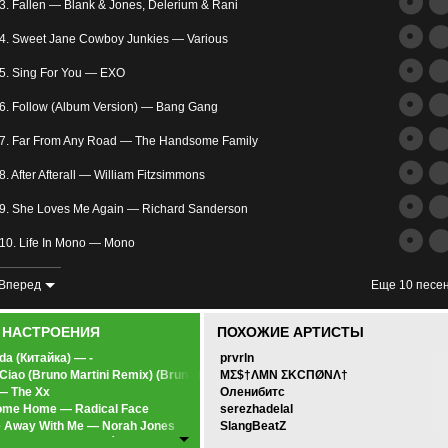
трим
3. Fallen — Blank & Jones, Delerium & Rani
ьное
4. Sweet Jane Cowboy Junkies — Various
5. Sing For You — EXO
6. Follow (Album Version) — Bang Gang
7. Far From Any Road — The Handsome Family
8. After Afterall — William Fitzsimmons
злость
9. She Loves Me Again — Richard Sanderson
окойное
10. Life In Mono — Mono
11. What Is Love (feat. Cami) — Max Oazo, Cami
Вперед
Еще 10 песе
12. I Remember When You Were Good — Last Days
0 НАСТРОЕНИЯ
ПОХОЖИЕ АРТИСТЫ
13. Winter: Lux Aeterna(Реквием по мечте OST) — Clint Mansell Kronos Quartet
da (Китайка) — -
prvrln
 Ciao (Bruno Martini Remix) (Bruno Martini Remix) — Najwa
MΣ$†ΛMN ΣKCПØNΛ†
14. I Know You (OST 50 Оттенков Серого) — Skylar Grey
 — The Xx
Оленибитс
ome Home — Radical Face
serezhadelal
15. The Age Of The Unicorn — Zero-project
 Away With Me — Norah Jones
SlangBeatZ
beats — Jose González
16. —