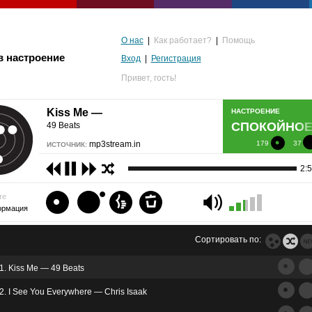
О нас
|
Как работает?
|
Помощь
в настроение
Вход
|
Регистрация
Привет,
гость!
Kiss Me —
НАСТРОЕНИЕ
СПОКОЙНО
49 Beats
mp3stream.in
179
37
ИСТОЧНИК:
2:
те
ормация
Сортировать по:
1. Kiss Me — 49 Beats
альгия
2. I See You Everywhere — Chris Isaak