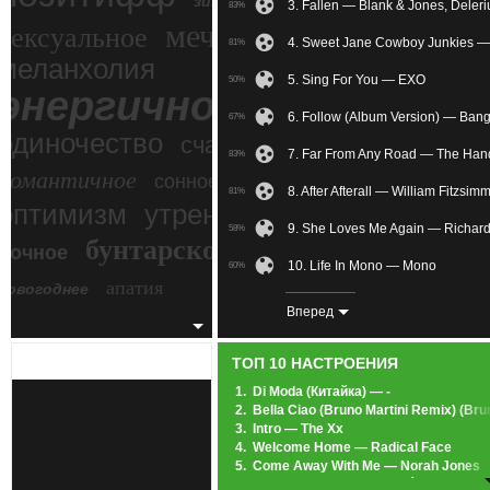
зимний экстрим
3. Fallen — Blank & Jones, Deler
83%
мечтательное
сексуальное
4. Sweet Jane Cowboy Junkies —
81%
меланхолия
5. Sing For You — EXO
50%
энергичное
6. Follow (Album Version) — Ban
67%
одиночество
счастье
7. Far From Any Road — The Han
83%
романтичное
сонное
8. After Afterall — William Fitzsim
81%
злость
оптимизм
утреннее
9. She Loves Me Again — Richar
58%
бунтарское
ночное
беспокойное
10. Life In Mono — Mono
60%
апатия
новогоднее
11. What Is Love (feat. Cami) — 
58%
Вперед
12. I Remember When You Were 
81%
ТОП 10 НАСТРОЕНИЯ
13. Winter: Lux Aeterna(Реквием 
53%
1.
Di Moda (Китайка) — -
2.
Bella Ciao (Bruno Martini Remix) (Br
14. I Know You (OST 50 Оттенков
78%
3.
Intro — The Xx
4.
Welcome Home — Radical Face
15. The Age Of The Unicorn — Zer
57%
5.
Come Away With Me — Norah Jones
6.
Heartbeats — Jose González
16. —
22%