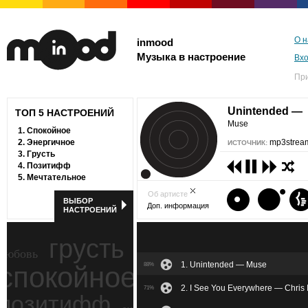
О н
inmood
Музыка в настроение
Вх
Пр
Unintended —
ТОП 5 НАСТРОЕНИЙ
Muse
1.
Спокойное
2.
Энергичное
mp3stream
ИСТОЧНИК:
3.
Грусть
4.
Позитифф
5.
Мечтательное
Об артисте
ВЫБОР
Доп. информация
НАСТРОЕНИЙ
грусть
любовь
1. Unintended — Muse
спокойное
88%
ностальгия
2. I See You Everywhere — Chris 
71%
позитифф