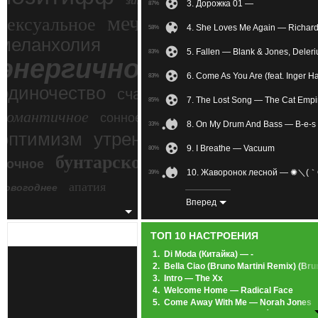
зимний экстрим
3. Дорожка 01 —
87%
мечтательное
сексуальное
4. She Loves Me Again — Richar
58%
меланхолия
5. Fallen — Blank & Jones, Deler
83%
энергичное
6. Come As You Are (feat. Inger H
83%
одиночество
счастье
7. The Lost Song — The Cat Empi
85%
романтичное
сонное
8. On My Drum And Bass — B-e-s
33%
злость
оптимизм
утреннее
9. I Breathe — Vacuum
80%
бунтарское
ночное
беспокойное
10. Жаворонок лесной — ✺＼(
39%
апатия
новогоднее
11. Madness Of Love — Raphael 
54%
Вперед
12. The Sacred People — Llewell
80%
ТОП 10 НАСТРОЕНИЯ
13. Memories Of Severus Snape (
74%
1.
Di Moda (Китайка) — -
2.
Bella Ciao (Bruno Martini Remix) (Br
14. Slow — Hurts
47%
3.
Intro — The Xx
4.
Welcome Home — Radical Face
15. Always On My Mind — Chris 
83%
5.
Come Away With Me — Norah Jones
6.
Heartbeats — Jose González
16. Sail Away — The Rasmus
79%