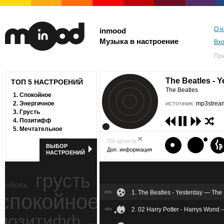
О н
inmood
Музыка в настроение
Вх
Пр
The Beatles - 
ТОП 5 НАСТРОЕНИЙ
The Beatles
1.
Спокойное
2.
Энергичное
mp3stream
ИСТОЧНИК:
3.
Грусть
4.
Позитифф
5.
Мечтательное
Об артисте
ВЫБОР
Доп. информация
НАСТРОЕНИЙ
грусть
любовь
1. The Beatles - Yesterday — The
спокойное
80%
ностальгия
2. 02 Harry Potter - Harrys Wond 
49%
позитифф