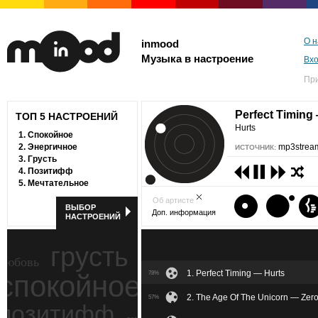
О н
inmood
Музыка в настроение
Вх
Пр
Perfect Timing
ТОП 5 НАСТРОЕНИЙ
Hurts
1.
Спокойное
2.
Энергичное
mp3stream
ИСТОЧНИК:
3.
Грусть
4.
Позитифф
5.
Мечтательное
Об артисте
ВЫБОР
Доп. информация
НАСТРОЕНИЙ
грусть
любовь
1. Perfect Timing — Hurts
спокойное
78%
ностальгия
2. The Age Of The Unicorn — Zero
57%
позитифф